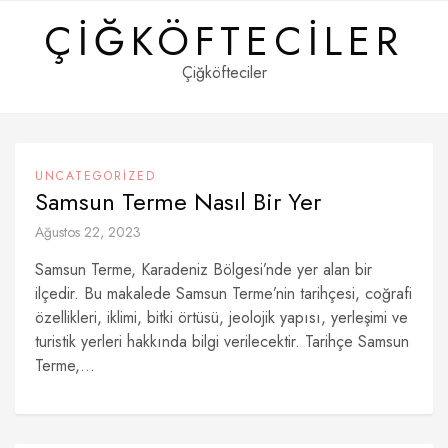
Skip
ÇIĞKÖFTECILER
to
content
Çiğköfteciler
UNCATEGORIZED
Samsun Terme Nasıl Bir Yer
Ağustos 22, 2023
Samsun Terme, Karadeniz Bölgesi’nde yer alan bir
ilçedir. Bu makalede Samsun Terme’nin tarihçesi, coğrafi
özellikleri, iklimi, bitki örtüsü, jeolojik yapısı, yerleşimi ve
turistik yerleri hakkında bilgi verilecektir. Tarihçe Samsun
Terme,...