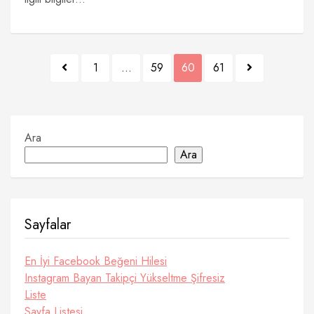
Yazı
1
…
59
60
61
sayfalaması
Ara
Ara
Sayfalar
En İyi Facebook Beğeni Hilesi
Instagram Bayan Takipçi Yükseltme Şifresiz
Liste
Sayfa Listesi