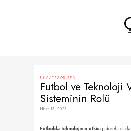
Skip
to
content
UNCATEGORIZED
Futbol ve Teknoloji
Sisteminin Rolü
Nisan 13, 2025
Futbolda teknolojinin etkisi
giderek artarke