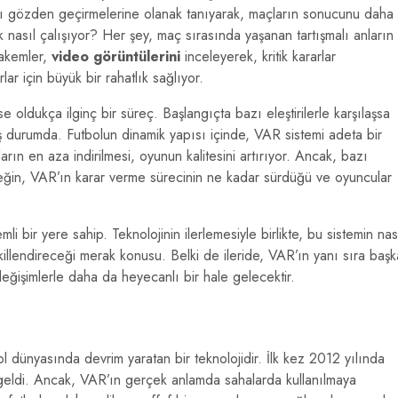
ını gözden geçirmelerine olanak tanıyarak, maçların sonucunu daha
ak nasıl çalışıyor? Her şey, maç sırasında yaşanan tartışmalı anların
Hakemler,
video görüntülerini
inceleyerek, kritik kararlar
lar için büyük bir rahatlık sağlıyor.
e oldukça ilginç bir süreç. Başlangıçta bazı eleştirilerle karşılaşsa
ş durumda. Futbolun dinamik yapısı içinde, VAR sistemi adeta bir
rın en aza indirilmesi, oyunun kalitesini artırıyor. Ancak, bazı
rneğin, VAR’ın karar verme sürecinin ne kadar sürdüğü ve oyuncular
 bir yere sahip. Teknolojinin ilerlemesiyle birlikte, bu sistemin nas
ekillendireceği merak konusu. Belki de ileride, VAR’ın yanı sıra başk
değişimlerle daha da heyecanlı bir hale gelecektir.
ol dünyasında devrim yaratan bir teknolojidir. İlk kez 2012 yılında
eldi. Ancak, VAR’ın gerçek anlamda sahalarda kullanılmaya