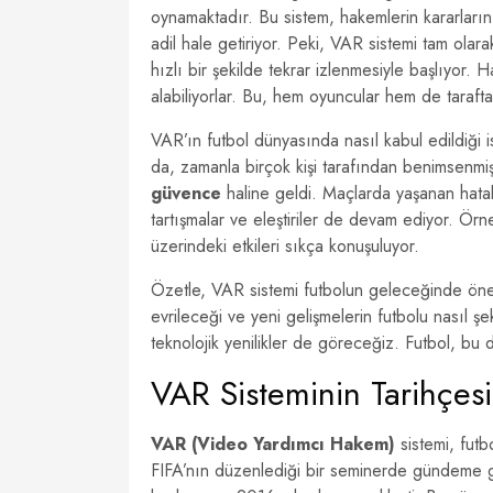
oynamaktadır. Bu sistem, hakemlerin kararlar
adil hale getiriyor. Peki, VAR sistemi tam olar
hızlı bir şekilde tekrar izlenmesiyle başlıyor. 
alabiliyorlar. Bu, hem oyuncular hem de taraftar
VAR’ın futbol dünyasında nasıl kabul edildiği is
da, zamanla birçok kişi tarafından benimsenmi
güvence
haline geldi. Maçlarda yaşanan hatala
tartışmalar ve eleştiriler de devam ediyor. Ö
üzerindeki etkileri sıkça konuşuluyor.
Özetle, VAR sistemi futbolun geleceğinde önemli
evrileceği ve yeni gelişmelerin futbolu nasıl ş
teknolojik yenilikler de göreceğiz. Futbol, bu 
VAR Sisteminin Tarihçesi
VAR (Video Yardımcı Hakem)
sistemi, futb
FIFA’nın düzenlediği bir seminerde gündeme g