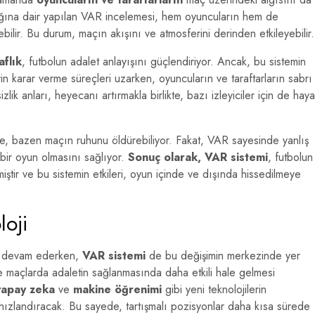
dığına dair yapılan VAR incelemesi, hem oyuncuların hem de
bilir. Bu durum, maçın akışını ve atmosferini derinden etkileyebilir.
aflık
, futbolun adalet anlayışını güçlendiriyor. Ancak, bu sistemin
in karar verme süreçleri uzarken, oyuncuların ve taraftarların sabrı
zlik anları, heyecanı artırmakla birlikte, bazı izleyiciler için de haya
, bazen maçın ruhunu öldürebiliyor. Fakat, VAR sayesinde yanlış
 bir oyun olmasını sağlıyor.
Sonuç olarak, VAR sistemi
, futbolun
ştir ve bu sistemin etkileri, oyun içinde ve dışında hissedilmeye
oji
ye devam ederken,
VAR sistemi
de bu değişimin merkezinde yer
e maçlarda adaletin sağlanmasında daha etkili hale gelmesi
yapay zeka
ve
makine öğrenimi
gibi yeni teknolojilerin
hızlandıracak. Bu sayede, tartışmalı pozisyonlar daha kısa sürede