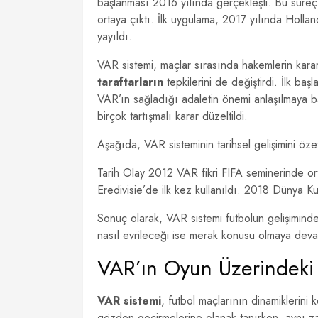
başlanması 2016 yılında gerçekleşti. Bu süreç
ortaya çıktı. İlk uygulama, 2017 yılında Holla
yayıldı.
VAR sistemi, maçlar sırasında hakemlerin kara
taraftarların
tepkilerini de değiştirdi. İlk ba
VAR’ın sağladığı adaletin önemi anlaşılmaya b
birçok tartışmalı karar düzeltildi.
Aşağıda, VAR sisteminin tarihsel gelişimini özetl
Tarih Olay 2012 VAR fikri FIFA seminerinde or
Eredivisie’de ilk kez kullanıldı. 2018 Dünya 
Sonuç olarak, VAR sistemi futbolun gelişimind
nasıl evrileceği ise merak konusu olmaya deva
VAR’ın Oyun Üzerindeki E
VAR sistemi
, futbol maçlarının dinamiklerini k
gözden geçirmelerine olanak tanırken, aynı