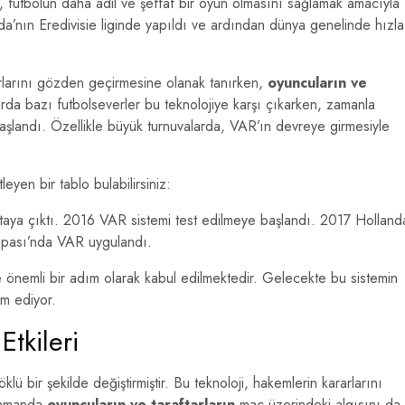
, futbolun daha adil ve şeffaf bir oyun olmasını sağlamak amacıyla
nda’nın Eredivisie liginde yapıldı ve ardından dünya genelinde hızla
rlarını gözden geçirmesine olanak tanırken,
oyuncuların ve
şlarda bazı futbolseverler bu teknolojiye karşı çıkarken, zamanla
aşlandı. Özellikle büyük turnuvalarda, VAR’ın devreye girmesiyle
eyen bir tablo bulabilirsiniz:
taya çıktı. 2016 VAR sistemi test edilmeye başlandı. 2017 Holland
Kupası’nda VAR uygulandı.
e önemli bir adım olarak kabul edilmektedir. Gelecekte bu sistemin
m ediyor.
tkileri
öklü bir şekilde değiştirmiştir. Bu teknoloji, hakemlerin kararlarını
 zamanda
oyuncuların ve taraftarların
maç üzerindeki algısını da