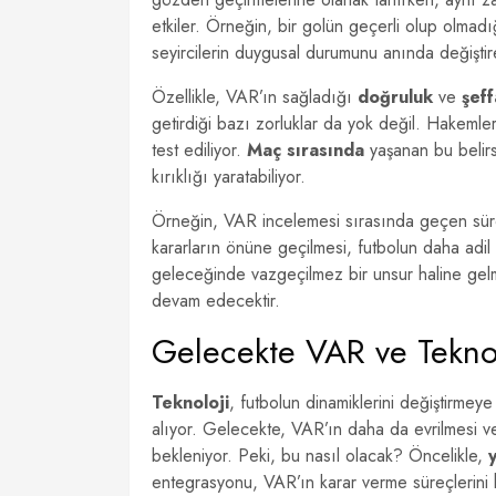
etkiler. Örneğin, bir golün geçerli olup olma
seyircilerin duygusal durumunu anında değiştire
Özellikle, VAR’ın sağladığı
doğruluk
ve
şeff
getirdiği bazı zorluklar da yok değil. Hakemler
test ediliyor.
Maç sırasında
yaşanan bu belirsi
kırıklığı yaratabiliyor.
Örneğin, VAR incelemesi sırasında geçen süre
kararların önüne geçilmesi, futbolun daha adil
geleceğinde vazgeçilmez bir unsur haline gelmi
devam edecektir.
Gelecekte VAR ve Teknol
Teknoloji
, futbolun dinamiklerini değiştirme
alıyor. Gelecekte, VAR’ın daha da evrilmesi v
bekleniyor. Peki, bu nasıl olacak? Öncelikle,
entegrasyonu, VAR’ın karar verme süreçlerini 