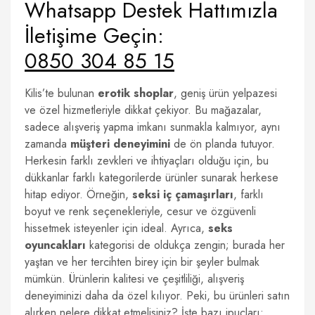
Whatsapp Destek Hattımızla
İletişime Geçin:
0850 304 85 15
Kilis’te bulunan
erotik shoplar
, geniş ürün yelpazesi
ve özel hizmetleriyle dikkat çekiyor. Bu mağazalar,
sadece alışveriş yapma imkanı sunmakla kalmıyor, aynı
zamanda
müşteri deneyimini
de ön planda tutuyor.
Herkesin farklı zevkleri ve ihtiyaçları olduğu için, bu
dükkanlar farklı kategorilerde ürünler sunarak herkese
hitap ediyor. Örneğin,
seksi iç çamaşırları
, farklı
boyut ve renk seçenekleriyle, cesur ve özgüvenli
hissetmek isteyenler için ideal. Ayrıca,
seks
oyuncakları
kategorisi de oldukça zengin; burada her
yaştan ve her tercihten birey için bir şeyler bulmak
mümkün. Ürünlerin kalitesi ve çeşitliliği, alışveriş
deneyiminizi daha da özel kılıyor. Peki, bu ürünleri satın
alırken nelere dikkat etmelisiniz? İşte bazı ipuçları: