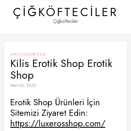
Skip
ÇIĞKÖFTECILER
to
content
Çiğköfteciler
UNCATEGORIZED
Kilis Erotik Shop Erotik
Shop
Mart 20, 2025
Erotik Shop Ürünleri İçin
Sitemizi Ziyaret Edin:
https://luxerosshop.com/