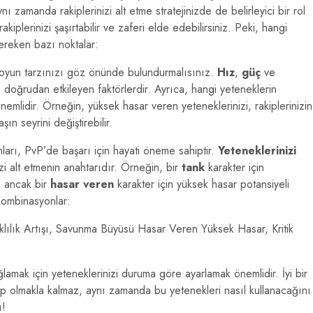
ı zamanda rakiplerinizi alt etme stratejinizde de belirleyici bir rol
akiplerinizi şaşırtabilir ve zaferi elde edebilirsiniz. Peki, hangi
gereken bazı noktalar:
e oyun tarzınızı göz önünde bulundurmalısınız.
Hız
,
güç
ve
 doğrudan etkileyen faktörlerdir. Ayrıca, hangi yeteneklerin
mlidir. Örneğin, yüksek hasar veren yeteneklerinizi, rakiplerinizin
n seyrini değiştirebilir.
nları, PvP’de başarı için hayati öneme sahiptir.
Yeteneklerinizi
izi alt etmenin anahtarıdır. Örneğin, bir
tank
karakter için
ı, ancak bir
hasar veren
karakter için yüksek hasar potansiyeli
 kombinasyonlar:
klılık Artışı, Savunma Büyüsü Hasar Veren Yüksek Hasar, Kritik
lamak için yeteneklerinizi duruma göre ayarlamak önemlidir. İyi bir
 olmakla kalmaz, aynı zamanda bu yetenekleri nasıl kullanacağını
ı!