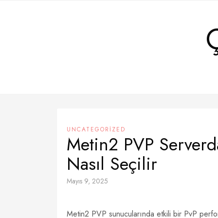
Skip
to
content
UNCATEGORIZED
Metin2 PVP Serverda
Nasıl Seçilir
Mayıs 9, 2025
Metin2 PVP sunucularında etkili bir PvP perfo