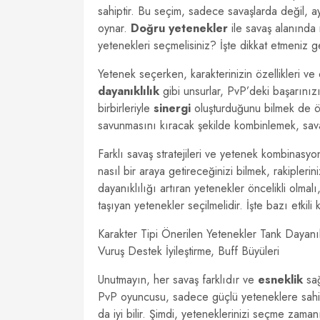
sahiptir. Bu seçim, sadece savaşlarda değil, ayn
oynar.
Doğru yetenekler
ile savaş alanında r
yetenekleri seçmelisiniz? İşte dikkat etmeniz 
Yetenek seçerken, karakterinizin özellikleri v
dayanıklılık
gibi unsurlar, PvP’deki başarınızı
birbirleriyle
sinergi
oluşturduğunu bilmek de öne
savunmasını kıracak şekilde kombinlemek, savaşı
Farklı savaş stratejileri ve yetenek kombinasyo
nasıl bir araya getireceğinizi bilmek, rakiplerin
dayanıklılığı artıran yetenekler öncelikli olmal
taşıyan yetenekler seçilmelidir. İşte bazı etkili
Karakter Tipi Önerilen Yetenekler Tank Dayanı
Vuruş Destek İyileştirme, Buff Büyüleri
Unutmayın, her savaş farklıdır ve
esneklik
sağ
PvP oyuncusu, sadece güçlü yeteneklere sahip
da iyi bilir. Şimdi, yeteneklerinizi seçme zaman