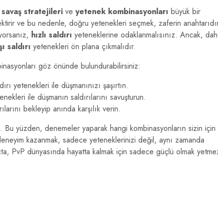
,
savaş stratejileri
ve
yetenek kombinasyonları
büyük bir
rektirir ve bu nedenle, doğru yetenekleri seçmek, zaferin anahtarıdır
uyorsanız,
hızlı saldırı
yeteneklerine odaklanmalısınız. Ancak, dah
şı saldırı
yetenekleri ön plana çıkmalıdır.
mbinasyonları göz önünde bulundurabilirsiniz:
dırı yetenekleri ile düşmanınızı şaşırtın.
ekleri ile düşmanın saldırılarını savuşturun.
larını bekleyip anında karşılık verin.
. Bu yüzden, denemeler yaparak hangi kombinasyonların sizin için
a deneyim kazanmak, sadece yeteneklerinizi değil, aynı zamanda
nuçta, PvP dünyasında hayatta kalmak için sadece güçlü olmak yetme