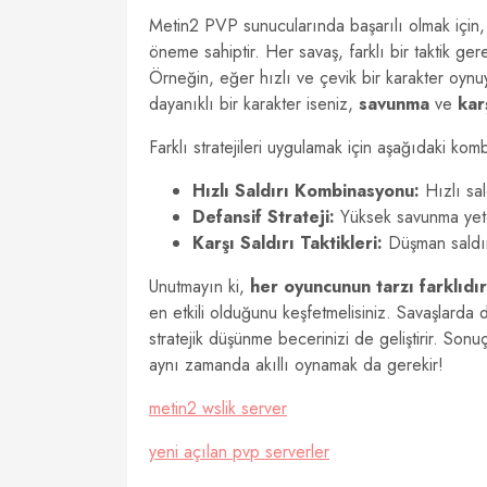
Metin2 PVP sunucularında başarılı olmak için
öneme sahiptir. Her savaş, farklı bir taktik ge
Örneğin, eğer hızlı ve çevik bir karakter oyn
dayanıklı bir karakter iseniz,
savunma
ve
kar
Farklı stratejileri uygulamak için aşağıdaki ko
Hızlı Saldırı Kombinasyonu:
Hızlı sal
Defansif Strateji:
Yüksek savunma yeten
Karşı Saldırı Taktikleri:
Düşman saldırı
Unutmayın ki,
her oyuncunun tarzı farklıdır
en etkili olduğunu keşfetmelisiniz. Savaşlard
stratejik düşünme becerinizi de geliştirir. So
aynı zamanda akıllı oynamak da gerekir!
metin2 wslik server
yeni açılan pvp serverler