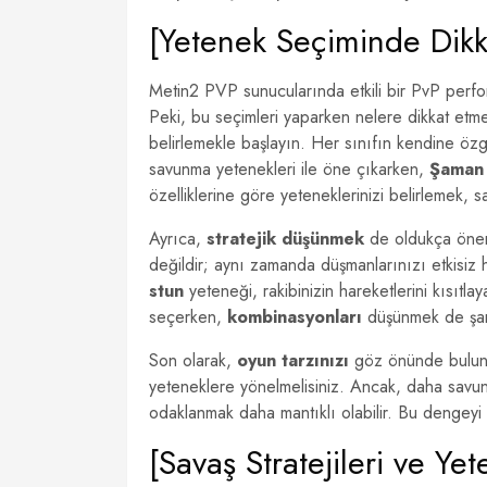
[Yetenek Seçiminde Dikk
Metin2 PVP sunucularında etkili bir PvP perfo
Peki, bu seçimleri yaparken nelere dikkat etmel
belirlemekle başlayın. Her sınıfın kendine özg
savunma yetenekleri ile öne çıkarken,
Şaman
özelliklerine göre yeteneklerinizi belirlemek, sa
Ayrıca,
stratejik düşünmek
de oldukça önem
değildir; aynı zamanda düşmanlarınızı etkisiz h
stun
yeteneği, rakibinizin hareketlerini kısıtla
seçerken,
kombinasyonları
düşünmek de şar
Son olarak,
oyun tarzınızı
göz önünde bulund
yeteneklere yönelmelisiniz. Ancak, daha savunma
odaklanmak daha mantıklı olabilir. Bu dengeyi
[Savaş Stratejileri ve Y