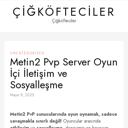
Skip
ÇIĞKÖFTECILER
to
content
Çiğköfteciler
UNCATEGORIZED
Metin2 Pvp Server Oyun
İçi İletişim ve
Sosyalleşme
Mayıs 9, 2025
Metin2 PvP sunucularında oyun oynamak, sadece
savaşmakla sınırlı değil!
Oyuncular arasında
etkileşim
ve
sosyalleşme
, deneyimin en heyecan