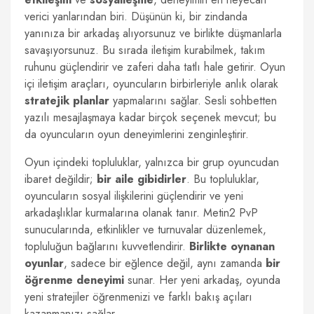
verici yanlarından biri. Düşünün ki, bir zindanda
yanınıza bir arkadaş alıyorsunuz ve birlikte düşmanlarla
savaşıyorsunuz. Bu sırada iletişim kurabilmek, takım
ruhunu güçlendirir ve zaferi daha tatlı hale getirir. Oyun
içi iletişim araçları, oyuncuların birbirleriyle anlık olarak
stratejik planlar
yapmalarını sağlar. Sesli sohbetten
yazılı mesajlaşmaya kadar birçok seçenek mevcut; bu
da oyuncuların oyun deneyimlerini zenginleştirir.
Oyun içindeki topluluklar, yalnızca bir grup oyuncudan
ibaret değildir;
bir aile gibidirler
. Bu topluluklar,
oyuncuların sosyal ilişkilerini güçlendirir ve yeni
arkadaşlıklar kurmalarına olanak tanır. Metin2 PvP
sunucularında, etkinlikler ve turnuvalar düzenlemek,
topluluğun bağlarını kuvvetlendirir.
Birlikte oynanan
oyunlar
, sadece bir eğlence değil, aynı zamanda
bir
öğrenme deneyimi
sunar. Her yeni arkadaş, oyunda
yeni stratejiler öğrenmenizi ve farklı bakış açıları
kazanmanızı sağlar.