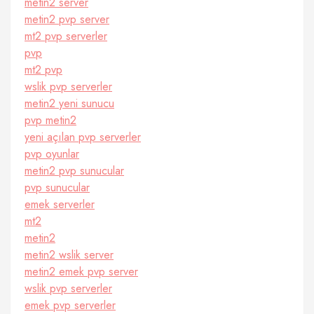
metin2 server
metin2 pvp server
mt2 pvp serverler
pvp
mt2 pvp
wslik pvp serverler
metin2 yeni sunucu
pvp metin2
yeni açılan pvp serverler
pvp oyunlar
metin2 pvp sunucular
pvp sunucular
emek serverler
mt2
metin2
metin2 wslik server
metin2 emek pvp server
wslik pvp serverler
emek pvp serverler