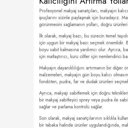
Kalıcılığını Artırma Yollar
Profesyonel makyaj sanatçıları, makyajın kalıcıl
ipuçlarını sizinle paylaşmak için buradayız. M
görünmesini sağlamanın yolları, doğru ürünleri 
İlk olarak, makyaj bazı, bu sürecin temel taşıd
için uygun bir makyaj bazı seçmek önemlidir. Bu
boyu sabit kalmasına yardımcı olur. Ayrıca, baz
için matlaştırıcı, kuru ciltler için nemlendirici ba
Makyajın dayanıklılığını artırmanın bir diğer ön
malzemeleri, makyajın gün boyu kalıcı olmasını 
fondöten, pudra, far ve dudak ürünleri seçmek
Ayrıca, makyajı sabitlemek için doğru teknikleri
bir makyaj sabitleyici sprey veya pudra ile sab
sağlar ve parlama kontrolü sağlar.
Son olarak, makyaj sanatçılarının sıklıkla kulla
bir tabaka halinde ürünler uygulandığında, ma