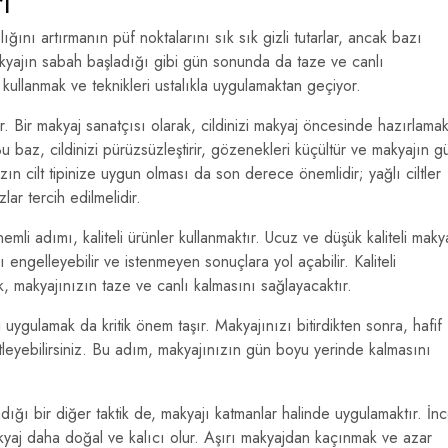
ı
ığını artırmanın püf noktalarını sık sık gizli tutarlar, ancak bazı
akyajın sabah başladığı gibi gün sonunda da taze ve canlı
kullanmak ve teknikleri ustalıkla uygulamaktan geçiyor.
ır. Bir makyaj sanatçısı olarak, cildinizi makyaj öncesinde hazırlama
 baz, cildinizi pürüzsüzleştirir, gözenekleri küçültür ve makyajın g
ın cilt tipinize uygun olması da son derece önemlidir; yağlı ciltler
zlar tercih edilmelidir.
emli adımı, kaliteli ürünler kullanmaktır. Ucuz ve düşük kaliteli maky
engelleyebilir ve istenmeyen sonuçlara yol açabilir. Kaliteli
, makyajınızın taze ve canlı kalmasını sağlayacaktır.
 uygulamak da kritik önem taşır. Makyajınızı bitirdikten sonra, hafif
itleyebilirsiniz. Bu adım, makyajınızın gün boyu yerinde kalmasını
ndığı bir diğer taktik de, makyajı katmanlar halinde uygulamaktır. İn
kyaj daha doğal ve kalıcı olur. Aşırı makyajdan kaçınmak ve azar