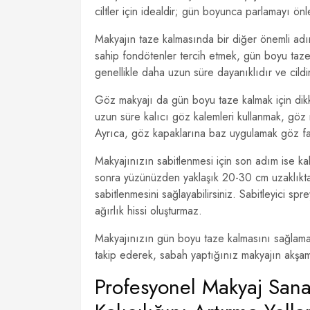
ciltler için idealdir; gün boyunca parlamayı ön
Makyajın taze kalmasında bir diğer önemli adı
sahip fondötenler tercih etmek, gün boyu taze
genellikle daha uzun süre dayanıklıdır ve cild
Göz makyajı da gün boyu taze kalmak için dikk
uzun süre kalıcı göz kalemleri kullanmak, göz
Ayrıca, göz kapaklarına baz uygulamak göz farı
Makyajınızın sabitlenmesi için son adım ise kal
sonra yüzünüzden yaklaşık 20-30 cm uzaklıkta 
sabitlenmesini sağlayabilirsiniz. Sabitleyici s
ağırlık hissi oluşturmaz.
Makyajınızın gün boyu taze kalmasını sağlamak 
takip ederek, sabah yaptığınız makyajın akşama
Profesyonel Makyaj Sanat