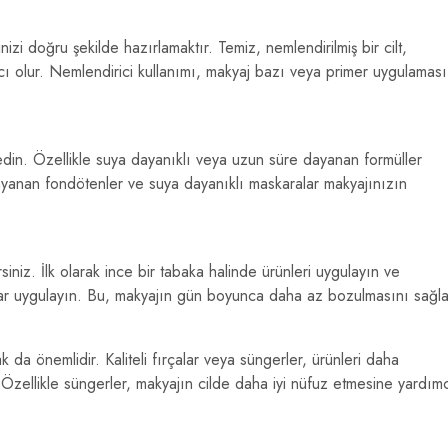
inizi doğru şekilde hazırlamaktır. Temiz, nemlendirilmiş bir cilt,
 olur. Nemlendirici kullanımı, makyaj bazı veya primer uygulaması
 edin. Özellikle suya dayanıklı veya uzun süre dayanan formüller
dayanan fondötenler ve suya dayanıklı maskaralar makyajınızın
rsiniz. İlk olarak ince bir tabaka halinde ürünleri uygulayın ve
lar uygulayın. Bu, makyajın gün boyunca daha az bozulmasını sağla
 da önemlidir. Kaliteli fırçalar veya süngerler, ürünleri daha
r. Özellikle süngerler, makyajın cilde daha iyi nüfuz etmesine yardım