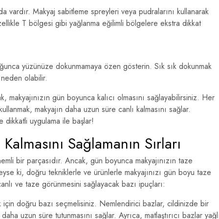
da vardır. Makyaj sabitleme spreyleri veya pudralarını kullanarak
ellikle T bölgesi gibi yağlanma eğilimli bölgelere ekstra dikkat
uğunca yüzünüze dokunmamaya özen gösterin. Sık sık dokunmak
neden olabilir.
k, makyajınızın gün boyunca kalıcı olmasını sağlayabilirsiniz. Her
kullanmak, makyajın daha uzun süre canlı kalmasını sağlar.
 dikkatli uygulama ile başlar!
Kalmasını Sağlamanın Sırları
nemli bir parçasıdır. Ancak, gün boyunca makyajınızın taze
eyse ki, doğru tekniklerle ve ürünlerle makyajınızı gün boyu taze
e canlı ve taze görünmesini sağlayacak bazı ipuçları:
 için doğru bazı seçmelisiniz. Nemlendirici bazlar, cildinizde bir
 daha uzun süre tutunmasını sağlar. Ayrıca, matlaştırıcı bazlar yağl