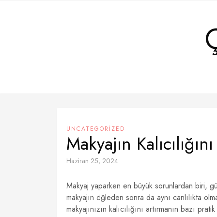
Skip
to
content
UNCATEGORIZED
Makyajın Kalıcılığını
Haziran 25, 2024
Makyaj yaparken en büyük sorunlardan biri, gü
makyajın öğleden sonra da aynı canlılıkta olm
makyajınızın kalıcılığını artırmanın bazı pratik 