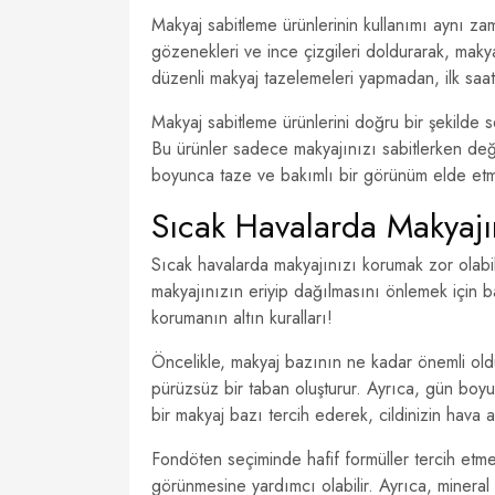
Makyaj sabitleme ürünlerinin kullanımı aynı z
gözenekleri ve ince çizgileri doldurarak, mak
düzenli makyaj tazelemeleri yapmadan, ilk saatle
Makyaj sabitleme ürünlerini doğru bir şekilde s
Bu ürünler sadece makyajınızı sabitlerken deği
boyunca taze ve bakımlı bir görünüm elde et
Sıcak Havalarda Makyajı
Sıcak havalarda makyajınızı korumak zor olabil
makyajınızın eriyip dağılmasını önlemek için baz
korumanın altın kuralları!
Öncelikle, makyaj bazının ne kadar önemli old
pürüzsüz bir taban oluşturur. Ayrıca, gün boyu
bir makyaj bazı tercih ederek, cildinizin hava a
Fondöten seçiminde hafif formüller tercih etme
görünmesine yardımcı olabilir. Ayrıca, mineral