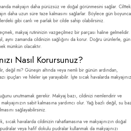
amanda makyajın daha pürüzsüz ve doğal görünmesini sağlar. Cilttek
yajın daha uzun süre taze kalmasını sağlarlar. Böylece gün boyunca
rdeki gibi canlı ve parlak bir cilde sahip olabilirsiniz.
eçmek, makyaj rutininizin vazgeçilmez bir parçası haline gelmelidir.
l, aynı zamanda cildinizin sağlığını da korur. Doğru ürünlerle, gün
mek mümkün olacaktır.
nızı Nasıl Korursunuz?
ir, değil mi? Güneşin altında veya nemli bir günün ardından,
ı ipuçları ve hileler işe yarayabilir. İşte sıcak havalarda makyajınız
uğunu unutmamak gerekir. Makyaj bazı, cildinizi nemlendirir ve
 makyajınızın sabit kalmasına yardımcı olur. Yağ bazlı değil, su baz
lmasını sağlayabilirsiniz.
k, sıcak havalarda cildinizin rahatlamasına ve makyajınızın doğal
 pudralar veya hafif dokulu pudralar kullanmak da makyajınızı