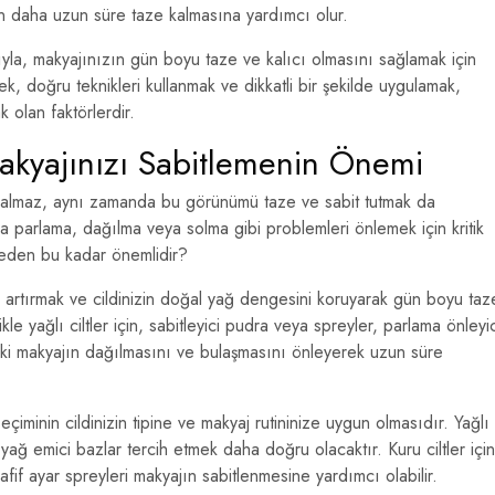
n daha uzun süre taze kalmasına yardımcı olur.
yla, makyajınızın gün boyu taze ve kalıcı olmasını sağlamak için
ek, doğru teknikleri kullanmak ve dikkatli bir şekilde uygulamak,
 olan faktörlerdir.
akyajınızı Sabitlemenin Önemi
almaz, aynı zamanda bu görünümü taze ve sabit tutmak da
 parlama, dağılma veya solma gibi problemleri önlemek için kritik
 neden bu kadar önemlidir?
nı artırmak ve cildinizin doğal yağ dengesini koruyarak gün boyu taz
le yağlı ciltler için, sabitleyici pudra veya spreyler, parlama önleyic
izdeki makyajın dağılmasını ve bulaşmasını önleyerek uzun süre
eçiminin cildinizin tipine ve makyaj rutininize uygun olmasıdır. Yağlı
 yağ emici bazlar tercih etmek daha doğru olacaktır. Kuru ciltler için
hafif ayar spreyleri makyajın sabitlenmesine yardımcı olabilir.