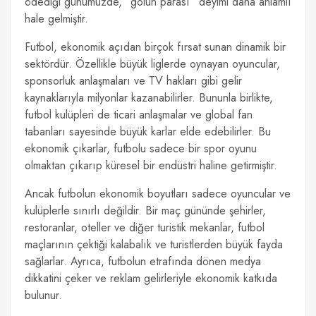
ödediği günümüzde, “golün parası” deyimi daha anlamlı
hale gelmiştir.
Futbol, ekonomik açıdan birçok fırsat sunan dinamik bir
sektördür. Özellikle büyük liglerde oynayan oyuncular,
sponsorluk anlaşmaları ve TV hakları gibi gelir
kaynaklarıyla milyonlar kazanabilirler. Bununla birlikte,
futbol kulüpleri de ticari anlaşmalar ve global fan
tabanları sayesinde büyük karlar elde edebilirler. Bu
ekonomik çıkarlar, futbolu sadece bir spor oyunu
olmaktan çıkarıp küresel bir endüstri haline getirmiştir.
Ancak futbolun ekonomik boyutları sadece oyuncular ve
kulüplerle sınırlı değildir. Bir maç gününde şehirler,
restoranlar, oteller ve diğer turistik mekanlar, futbol
maçlarının çektiği kalabalık ve turistlerden büyük fayda
sağlarlar. Ayrıca, futbolun etrafında dönen medya
dikkatini çeker ve reklam gelirleriyle ekonomik katkıda
bulunur.