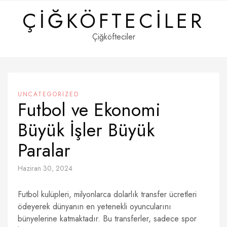
Skip
ÇIĞKÖFTECILER
to
content
Çiğköfteciler
UNCATEGORIZED
Futbol ve Ekonomi
Büyük İşler Büyük
Paralar
Haziran 30, 2024
Futbol kulüpleri, milyonlarca dolarlık transfer ücretleri
ödeyerek dünyanın en yetenekli oyuncularını
bünyelerine katmaktadır. Bu transferler, sadece spor