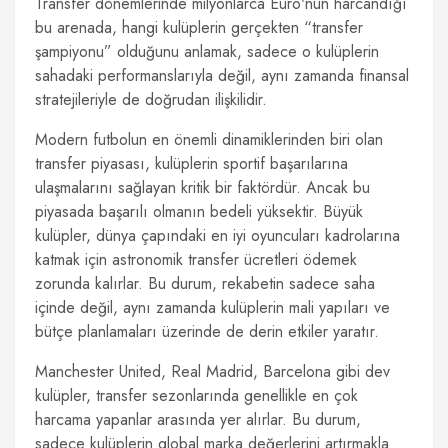
Transfer dönemlerinde milyonlarca Euro'nun harcandığı
bu arenada, hangi kulüplerin gerçekten “transfer
şampiyonu” olduğunu anlamak, sadece o kulüplerin
sahadaki performanslarıyla değil, aynı zamanda finansal
stratejileriyle de doğrudan ilişkilidir.
Modern futbolun en önemli dinamiklerinden biri olan
transfer piyasası, kulüplerin sportif başarılarına
ulaşmalarını sağlayan kritik bir faktördür. Ancak bu
piyasada başarılı olmanın bedeli yüksektir. Büyük
kulüpler, dünya çapındaki en iyi oyuncuları kadrolarına
katmak için astronomik transfer ücretleri ödemek
zorunda kalırlar. Bu durum, rekabetin sadece saha
içinde değil, aynı zamanda kulüplerin mali yapıları ve
bütçe planlamaları üzerinde de derin etkiler yaratır.
Manchester United, Real Madrid, Barcelona gibi dev
kulüpler, transfer sezonlarında genellikle en çok
harcama yapanlar arasında yer alırlar. Bu durum,
sadece kulüplerin global marka değerlerini artırmakla