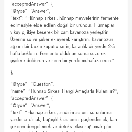
“acceptedAnswer”: {
“@type”: “Answer”,
“text”: “Hünnap sirkesi, hünnap meyvelerinin fermente
edilmesiyle elde edilen doğal bir üründür. Hünnapları
yıkayıp, ikiye keserek bir cam kavanoza yerleştirin.
Üzerine su ve şeker ekleyerek karıştırın. Kavanozun
ağzını bir bezle kapatıp serin, karanlık bir yerde 2-3
hafta bekletin. Fermente olduktan sonra süzerek
şişelere doldurun ve serin bir yerde muhafaza edin.”
},
“@type”: “Question”,
“name”: “Hünnap Sirkesi Hangi Amaçlarla Kullanılır?”,
“acceptedAnswer”: {
“@type”: “Answer”,
“text”: “Hünnap sirkesi, sindirim sistemi sorunlarına
yardımcı olmak, bağışıklık sistemini güçlendirmek, kan
şekerini dengelemek ve detoks etkisi sağlamak gibi