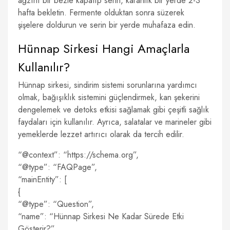
ağzını bir bezle kapatıp serin, karanlık bir yerde 2-3
hafta bekletin. Fermente olduktan sonra süzerek
şişelere doldurun ve serin bir yerde muhafaza edin.
Hünnap Sirkesi Hangi Amaçlarla
Kullanılır?
Hünnap sirkesi, sindirim sistemi sorunlarına yardımcı
olmak, bağışıklık sistemini güçlendirmek, kan şekerini
dengelemek ve detoks etkisi sağlamak gibi çeşitli sağlık
faydaları için kullanılır. Ayrıca, salatalar ve marineler gibi
yemeklerde lezzet artırıcı olarak da tercih edilir.
“@context”: “https://schema.org”,
“@type”: “FAQPage”,
“mainEntity”: [
{
“@type”: “Question”,
“name”: “Hünnap Sirkesi Ne Kadar Sürede Etki
Gösterir?”,