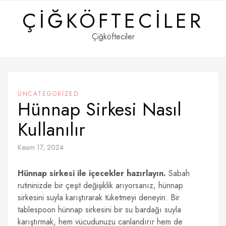
Skip
ÇIĞKÖFTECILER
to
content
Çiğköfteciler
UNCATEGORIZED
Hünnap Sirkesi Nasıl
Kullanılır
Kasım 17, 2024
Hünnap sirkesi ile içecekler hazırlayın.
Sabah
rutininizde bir çeşit değişiklik arıyorsanız, hünnap
sirkesini suyla karıştırarak tüketmeyi deneyin. Bir
tablespoon hünnap sirkesini bir su bardağı suyla
karıştırmak, hem vücudunuzu canlandırır hem de