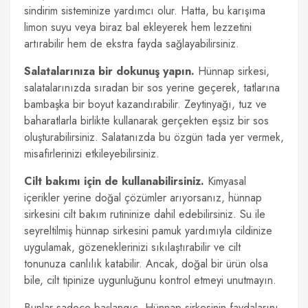
sindirim sisteminize yardımcı olur. Hatta, bu karışıma
limon suyu veya biraz bal ekleyerek hem lezzetini
artırabilir hem de ekstra fayda sağlayabilirsiniz.
Salatalarınıza bir dokunuş yapın.
Hünnap sirkesi,
salatalarınızda sıradan bir sos yerine geçerek, tatlarına
bambaşka bir boyut kazandırabilir. Zeytinyağı, tuz ve
baharatlarla birlikte kullanarak gerçekten eşsiz bir sos
oluşturabilirsiniz. Salatanızda bu özgün tada yer vermek,
misafirlerinizi etkileyebilirsiniz.
Cilt bakımı için de kullanabilirsiniz.
Kimyasal
içerikler yerine doğal çözümler arıyorsanız, hünnap
sirkesini cilt bakım rutininize dahil edebilirsiniz. Su ile
seyreltilmiş hünnap sirkesini pamuk yardımıyla cildinize
uygulamak, gözeneklerinizi sıkılaştırabilir ve cilt
tonunuza canlılık katabilir. Ancak, doğal bir ürün olsa
bile, cilt tipinize uygunluğunu kontrol etmeyi unutmayın.
Bunlar sadece başlangıç. Hünnap sirkesinin faydalarını