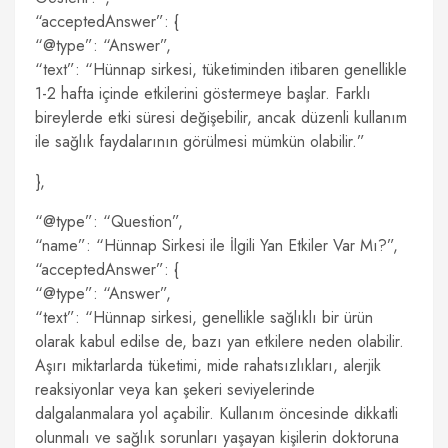
“acceptedAnswer”: {
“@type”: “Answer”,
“text”: “Hünnap sirkesi, tüketiminden itibaren genellikle
1-2 hafta içinde etkilerini göstermeye başlar. Farklı
bireylerde etki süresi değişebilir, ancak düzenli kullanım
ile sağlık faydalarının görülmesi mümkün olabilir.”
},
“@type”: “Question”,
“name”: “Hünnap Sirkesi ile İlgili Yan Etkiler Var Mı?”,
“acceptedAnswer”: {
“@type”: “Answer”,
“text”: “Hünnap sirkesi, genellikle sağlıklı bir ürün
olarak kabul edilse de, bazı yan etkilere neden olabilir.
Aşırı miktarlarda tüketimi, mide rahatsızlıkları, alerjik
reaksiyonlar veya kan şekeri seviyelerinde
dalgalanmalara yol açabilir. Kullanım öncesinde dikkatli
olunmalı ve sağlık sorunları yaşayan kişilerin doktoruna