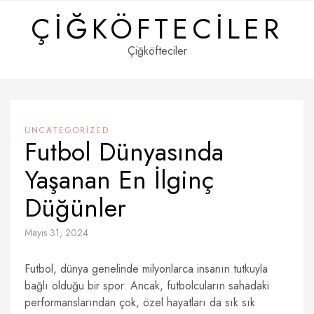
Skip
ÇIĞKÖFTECILER
to
content
Çiğköfteciler
UNCATEGORIZED
Futbol Dünyasında
Yaşanan En İlginç
Düğünler
Mayıs 31, 2024
Futbol, dünya genelinde milyonlarca insanın tutkuyla
bağlı olduğu bir spor. Ancak, futbolcuların sahadaki
performanslarından çok, özel hayatları da sık sık