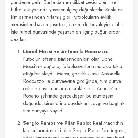
gündeme gelir. Bunlardan en dikkat çekici olanı ise
futbol dünyasında yaşanan ilginç düğünlerdir. Sanki bir
film sahnesinden fırlamış gibi, futbolcuların evlilik
merasimleri bazen şaşırtıcı, bazen de büyüleyici olabilir.
İşte futbol dünyasında yaşanan en ilginç düğünlerden
bazıları:
Lionel Messi ve Antonella Roccuzzo:
Futbolun efsane isimlerinden biri olan Lionel
Messi'nin düğünü, futbolseverlerin merakla takip
ettiği bir olaydı. Messi, çocukluk aşkı Antonella
Roccuzzo ile dünyaevine girdiğinde, tüm dünya
onların büyülü anlarına tanıklık etti. Arjantin'in
Rosario şehrinde gerçekleşen bu muhteşem
düğünde, birbirlerine duydukları sevgi ve bağlılık
tüm dünyaya yayıldı.
Sergio Ramos ve Pilar Rubio:
Real Madrid'in
kaptanlarından biri olan Sergio Ramos'un düğünü,
adeta bir prenses masalını aratmayacak cinstendi.