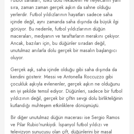
Futbol sahaları, tutku dolu rekabetin ve heyecanın yanı
sıra, zaman zaman gerçek aşkın da sahne olduğu
yerlerdir. Futbol yıldızlarının hayatları sadece saha
içinde değil, aynı zamanda saha dışında da büyük ilgi
görüyor. Bu nedenle, futbol yıldızlarının düğün
maceraları, medyanın ve taraftarların merakını çekiyor.
Ancak, bazıları için, bu düğünler sıradan değil,
unutulmaz anılarla dolu gerçek bir masalın başlangıcı
oluyor.
Gerçek aşk, saha içinde olduğu gibi saha dışında da
kendini gösterir. Messi ve Antonella Roccuzzo gibi
çocukluk aşkıyla evlenenler, gerçek aşkın ne olduğunu
en iyi şekilde temsil ediyor. Düğünleri, sadece bir futbol
yıldızının değil, gerçek bir çiftin sevgi dolu birlikteliğinin
kutlandığı muhteşem etkinliklere dönüşmüştü.
Bir diğer unutulmaz düğün macerası ise Sergio Ramos
ve Pilar Rubio'nunkiydi. İspanyol futbol yıldızı ve
televizyon sunucusu olan çift, düğünlerini bir masal