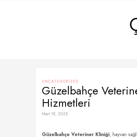
Skip
to
content
UNCATEGORIZED
Güzelbahçe Veteriner
Hizmetleri
Mart 18, 2025
Güzelbahçe Veteriner Kliniği
, hayvan sağl