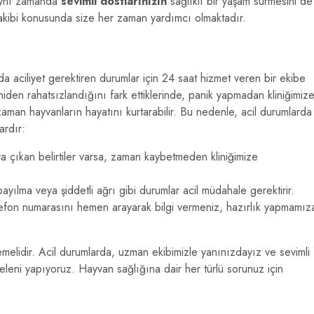
 aynı zamanda
sevimli dostlarınızın
sağlıklı bir yaşam sürmesini de
takibi konusunda size her zaman yardımcı olmaktadır.
a aciliyet gerektiren durumlar için 24 saat hizmet veren bir ekibe
aniden rahatsızlandığını fark ettiklerinde, panik yapmadan kliniğimiz
 zaman hayvanların hayatını kurtarabilir. Bu nedenle, acil durumlarda
ardır:
 çıkan belirtiler varsa, zaman kaybetmeden kliniğimize
ayılma veya şiddetli ağrı gibi durumlar acil müdahale gerektirir.
elefon numarasını hemen arayarak bilgi vermeniz, hazırlık yapmamız
temelidir. Acil durumlarda, uzman ekibimizle yanınızdayız ve sevimli
leni yapıyoruz. Hayvan sağlığına dair her türlü sorunuz için