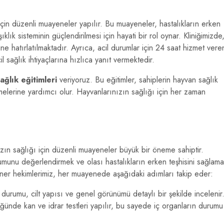
in düzenli muayeneler yapılır. Bu muayeneler, hastalıkların erken
şıklık sisteminin güçlendirilmesi için hayati bir rol oynar. Kliniğimizde
ine hatırlatılmaktadır. Ayrıca, acil durumlar için 24 saat hizmet vere
l sağlık ihtiyaçlarına hızlıca yanıt vermektedir.
ağlık eğitimleri
veriyoruz. Bu eğitimler, sahiplerin hayvan sağlık
ürmelerine yardımcı olur. Hayvanlarınızın sağlığı için her zaman
zın sağlığı için düzenli muayeneler büyük bir öneme sahiptir.
munu değerlendirmek ve olası hastalıkların erken teşhisini sağlam
eriner hekimlerimiz, her muayenede aşağıdaki adımları takip eder:
urumu, cilt yapısı ve genel görünümü detaylı bir şekilde incelenir
ünde kan ve idrar testleri yapılır, bu sayede iç organların durumu