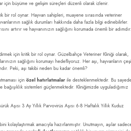
r için büyüme ve gelişim süreçleri düzenli olarak izlenir.
ritik bir rol oynar. Hayvan sahipleri, muayene sırasında veteriner
ayvanlarının sağlık durumları hakkında daha fazla bilgi edinebilirler.
rısını artırır ve hayvanınızın sağlığını korumada önemli bir adımdır
dirmek için kritik bir rol oynar. Güzelbahçe Veteriner Kliniği olarak,
tlarınızın sağlığını korumayı hedefliyoruz. Her aşı, hayvanların çeşit
mdır. Peki, aşı takibi neden bu kadar önemli?
nutmaması için
özel hatırlatmalar
ile desteklenmektedir. Bu sayede
e bağışıklık sistemleri güçlenmektedir. Kliniğimizde uyguladığımız
ük Aşısı 3 Ay Yıllık Parvovirüs Aşısı 6-8 Haftalık Yıllık Kuduz
kibini kolaylaştırmak amacıyla hazırlanmıştır. Unutmayın, aşılar sadec