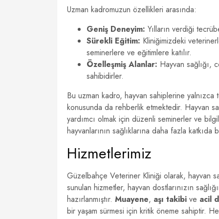
Uzman kadromuzun özellikleri arasında:
Geniş Deneyim:
Yılların verdiği tecrüb
Sürekli Eğitim:
Kliniğimizdeki veterinerl
seminerlere ve eğitimlere katılır.
Özelleşmiş Alanlar:
Hayvan sağlığı, ce
sahibidirler.
Bu uzman kadro, hayvan sahiplerine yalnızca 
konusunda da rehberlik etmektedir. Hayvan sahip
yardımcı olmak için düzenli seminerler ve bilgi
hayvanlarının sağlıklarına daha fazla katkıda bu
Hizmetlerimiz
Güzelbahçe Veteriner Kliniği olarak, hayvan sa
sunulan hizmetler, hayvan dostlarınızın sağlığ
hazırlanmıştır.
Muayene
,
aşı takibi
ve
acil 
bir yaşam sürmesi için kritik öneme sahiptir. He