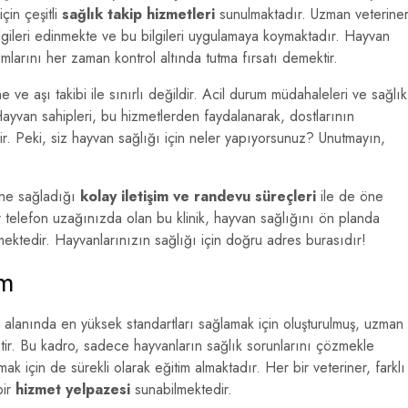
çin çeşitli
sağlık takip hizmetleri
sunulmaktadır. Uzman veterine
ilgileri edinmekte ve bu bilgileri uygulamaya koymaktadır. Hayvan
rumlarını her zaman kontrol altında tutma fırsatı demektir.
ve aşı takibi ile sınırlı değildir. Acil durum müdahaleleri ve sağlık
Hayvan sahipleri, bu hizmetlerden faydalanarak, dostlarının
r. Peki, siz hayvan sağlığı için neler yapıyorsunuz? Unutmayın,
ine sağladığı
kolay iletişim ve randevu süreçleri
ile de öne
 telefon uzağınızda olan bu klinik, hayvan sağlığını ön planda
mektedir. Hayvanlarınızın sağlığı için doğru adres burasıdır!
im
alanında en yüksek standartları sağlamak için oluşturulmuş, uzman
tir. Bu kadro, sadece hayvanların sağlık sorunlarını çözmekle
mak için de sürekli olarak eğitim almaktadır. Her bir veteriner, farklı
bir
hizmet yelpazesi
sunabilmektedir.