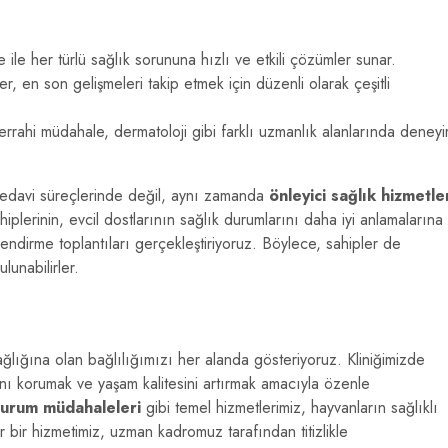
e ile her türlü sağlık sorununa hızlı ve etkili çözümler sunar.
er, en son gelişmeleri takip etmek için düzenli olarak çeşitli
rrahi müdahale, dermatoloji gibi farklı uzmanlık alanlarında deney
tedavi süreçlerinde değil, aynı zamanda
önleyici sağlık hizmetle
lerinin, evcil dostlarının sağlık durumlarını daha iyi anlamalarına
lendirme toplantıları gerçekleştiriyoruz. Böylece, sahipler de
lunabilirler.
ğlığına olan bağlılığımızı her alanda gösteriyoruz. Kliniğimizde
ını korumak ve yaşam kalitesini artırmak amacıyla özenle
durum müdahaleleri
gibi temel hizmetlerimiz, hayvanların sağlıklı
r bir hizmetimiz, uzman kadromuz tarafından titizlikle