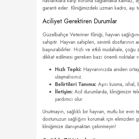
hastalıklara karşı koruma sağlamakla kalmaz,
garanti eder. Kliniğimizdeki uzman kadro, aşı 
Aciliyet Gerektiren Durumlar
Güzelbahçe Veteriner Kliniği, hayvan sağlığınd
sahiptir. Hayvan sahipleri, sevimli dostlarının 
başvurabilirler. Hızlı ve etkili müdahale, çoğu
dikkat edilmesi gereken bazı önemli noktalar v
Hızlı Tepki:
Hayvanınızda aniden ortaya
ulaşmalısınız.
Belirtileri Tanıma:
Aşırı kusma, ishal, b
İletişim:
Acil durumlarda, kliniğimizin t
yardımcı olur.
Unutmayın, sağlıklı bir hayvan, mutlu bir evin 
dostunuzun sağlığını korumak için elimizden ge
kliniğimize danışmaktan çekinmeyin!