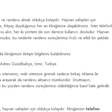
k ve randevu almak oldukça kolaydır. Hayvan sahipleri için
, ihtiyaç duyduğunuz her an kliniğimize ulaşabilirsiniz. İster telefon
ndevu alın; her iki yöntem de son derece kullanıcı dostudur. Hayvan
udur, bu nedenle randevu süreçlerimizi hızlı ve etkili bir şekilde
liniğimizin iletişim bilgilerini bulabilirsiniz:
0 Adres Güzelbahçe, İzmir, Türkiye
k isterseniz, web sitemize girerek sadece birkaç tıklama ile
onla arayarak da randevu almanız mümkündür. Unutmayın,
ve bu yüzden randevu süreçlerimizi olabildiğince basit hale getirdik.
, hayvan sahipleri için oldukça kolaydır. Kliniğimizin
telefon