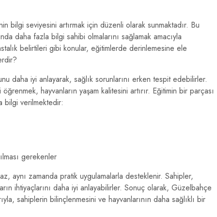
in bilgi seviyesini artırmak için düzenli olarak sunmaktadır. Bu
kında daha fazla bilgi sahibi olmalarını sağlamak amacıyla
alık belirtileri gibi konular, eğitimlerde derinlemesine ele
erdir?
nu daha iyi anlayarak, sağlık sorunlarını erken tespit edebilirler.
ğrenmek, hayvanların yaşam kalitesini artırır. Eğitimin bir parçası
 bilgi verilmektedir:
apılması gerekenler
maz, aynı zamanda pratik uygulamalarla desteklenir. Sahipler,
nların ihtiyaçlarını daha iyi anlayabilirler. Sonuç olarak, Güzelbahçe
ıyla, sahiplerin bilinçlenmesini ve hayvanlarının daha sağlıklı bir