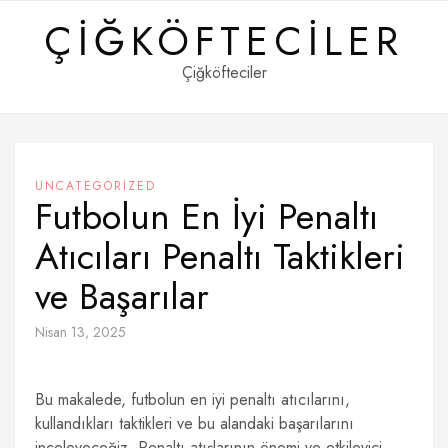
Skip
ÇIĞKÖFTECILER
to
content
Çiğköfteciler
UNCATEGORIZED
Futbolun En İyi Penaltı
Atıcıları Penaltı Taktikleri
ve Başarılar
Nisan 13, 2025
Bu makalede, futbolun en iyi penaltı atıcılarını,
kullandıkları taktikleri ve bu alandaki başarılarını
inceleyeceğiz. Penaltı atışlarının önemi ve etkileyici