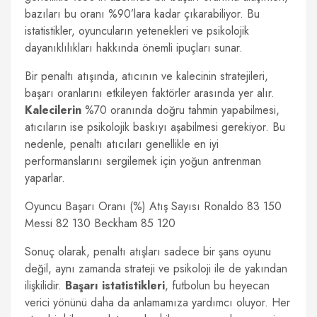
bazıları bu oranı %90’lara kadar çıkarabiliyor. Bu
istatistikler, oyuncuların yetenekleri ve psikolojik
dayanıklılıkları hakkında önemli ipuçları sunar.
Bir penaltı atışında, atıcının ve kalecinin stratejileri,
başarı oranlarını etkileyen faktörler arasında yer alır.
Kalecilerin
%70 oranında doğru tahmin yapabilmesi,
atıcıların ise psikolojik baskıyı aşabilmesi gerekiyor. Bu
nedenle, penaltı atıcıları genellikle en iyi
performanslarını sergilemek için yoğun antrenman
yaparlar.
Oyuncu Başarı Oranı (%) Atış Sayısı Ronaldo 83 150
Messi 82 130 Beckham 85 120
Sonuç olarak, penaltı atışları sadece bir şans oyunu
değil, aynı zamanda strateji ve psikoloji ile de yakından
ilişkilidir.
Başarı istatistikleri
, futbolun bu heyecan
verici yönünü daha da anlamamıza yardımcı oluyor. Her