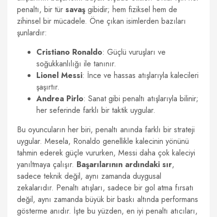
penaltı, bir tür
savaş
gibidir; hem fiziksel hem de
zihinsel bir mücadele. Öne çıkan isimlerden bazıları
şunlardır:
Cristiano Ronaldo
: Güçlü vuruşları ve
soğukkanlılığı ile tanınır.
Lionel Messi
: İnce ve hassas atışlarıyla kalecileri
şaşırtır.
Andrea Pirlo
: Sanat gibi penaltı atışlarıyla bilinir;
her seferinde farklı bir taktik uygular.
Bu oyuncuların her biri, penaltı anında farklı bir strateji
uygular. Mesela, Ronaldo genellikle kalecinin yönünü
tahmin ederek güçle vururken, Messi daha çok kaleciyi
yanıltmaya çalışır.
Başarılarının ardındaki sır
,
sadece teknik değil, aynı zamanda duygusal
zekalarıdır. Penaltı atışları, sadece bir gol atma fırsatı
değil, aynı zamanda büyük bir baskı altında performans
gösterme anıdır. İşte bu yüzden, en iyi penaltı atıcıları,