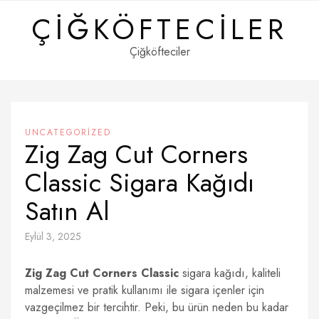
Skip
ÇIĞKÖFTECILER
to
content
Çiğköfteciler
UNCATEGORIZED
Zig Zag Cut Corners
Classic Sigara Kağıdı
Satın Al
Eylül 3, 2025
Zig Zag Cut Corners Classic
sigara kağıdı, kaliteli
malzemesi ve pratik kullanımı ile sigara içenler için
vazgeçilmez bir tercihtir. Peki, bu ürün neden bu kadar