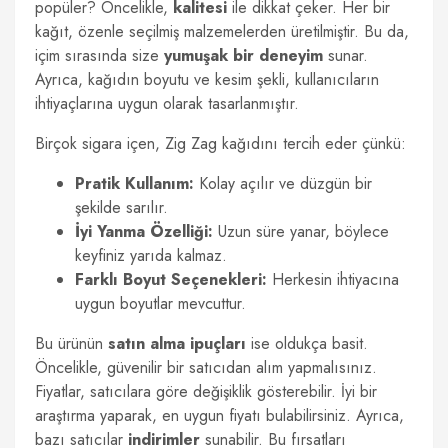
popüler? Öncelikle,
kalitesi
ile dikkat çeker. Her bir
kağıt, özenle seçilmiş malzemelerden üretilmiştir. Bu da,
içim sırasında size
yumuşak bir deneyim
sunar.
Ayrıca, kağıdın boyutu ve kesim şekli, kullanıcıların
ihtiyaçlarına uygun olarak tasarlanmıştır.
Birçok sigara içen, Zig Zag kağıdını tercih eder çünkü:
Pratik Kullanım:
Kolay açılır ve düzgün bir
şekilde sarılır.
İyi Yanma Özelliği:
Uzun süre yanar, böylece
keyfiniz yarıda kalmaz.
Farklı Boyut Seçenekleri:
Herkesin ihtiyacına
uygun boyutlar mevcuttur.
Bu ürünün
satın alma ipuçları
ise oldukça basit.
Öncelikle, güvenilir bir satıcıdan alım yapmalısınız.
Fiyatlar, satıcılara göre değişiklik gösterebilir. İyi bir
araştırma yaparak, en uygun fiyatı bulabilirsiniz. Ayrıca,
bazı satıcılar
indirimler
sunabilir. Bu fırsatları