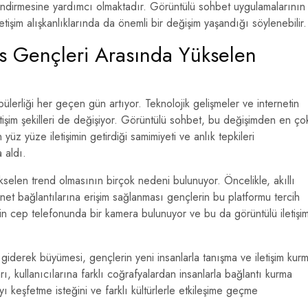
çlendirmesine yardımcı olmaktadır. Görüntülü sohbet uygulamalarının
iletişim alışkanlıklarında da önemli bir değişim yaşandığı söylenebilir.
s Gençleri Arasında Yükselen
lerliği her geçen gün artıyor. Teknolojik gelişmeler ve internetin
letişim şekilleri de değişiyor. Görüntülü sohbet, bu değişimden en ço
 yüz yüze iletişimin getirdiği samimiyeti ve anlık tepkileri
 aldı.
selen trend olmasının birçok nedeni bulunuyor. Öncelikle, akıllı
rnet bağlantılarına erişim sağlanması gençlerin bu platformu tercih
in cep telefonunda bir kamera bulunuyor ve bu da görüntülü iletişim
giderek büyümesi, gençlerin yeni insanlarla tanışma ve iletişim kur
rı, kullanıcılarına farklı coğrafyalardan insanlarla bağlantı kurma
 keşfetme isteğini ve farklı kültürlerle etkileşime geçme