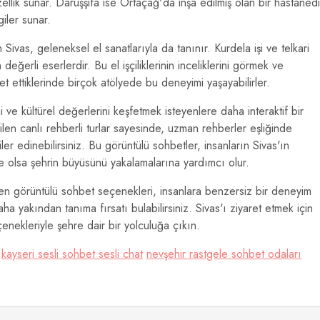
zellik sunar. Darüşşifa ise Ortaçağ'da inşa edilmiş olan bir hastanedi
iler sunar.
Sivas, geleneksel el sanatlarıyla da tanınır. Kurdela işi ve telkari
 değerli eserlerdir. Bu el işçiliklerinin inceliklerini görmek ve
et ettiklerinde birçok atölyede bu deneyimi yaşayabilirler.
 ve kültürel değerlerini keşfetmek isteyenlere daha interaktif bir
len canlı rehberli turlar sayesinde, uzman rehberler eşliğinde
giler edinebilirsiniz. Bu görüntülü sohbetler, insanların Sivas'ın
le olsa şehrin büyüsünü yakalamalarına yardımcı olur.
rken görüntülü sohbet seçenekleri, insanlara benzersiz bir deneyim
aha yakından tanıma fırsatı bulabilirsiniz. Sivas'ı ziyaret etmek için
nekleriyle şehre dair bir yolculuğa çıkın.
kayseri sesli sohbet sesli chat
nevşehir rastgele sohbet odaları