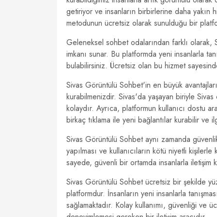
getiriyor ve insanların birbirlerine daha yakın h
metodunun ücretsiz olarak sunulduğu bir platf
Geleneksel sohbet odalarından farklı olarak,
imkanı sunar. Bu platformda yeni insanlarla tanı
bulabilirsiniz. Ücretsiz olan bu hizmet sayesin
Sivas Görüntülü Sohbet'in en büyük avantajların
kurabilmenizdir. Sivas'da yaşayan biriyle Sivas 
kolaydır. Ayrıca, platformun kullanıcı dostu ar
birkaç tıklama ile yeni bağlantılar kurabilir ve i
Sivas Görüntülü Sohbet aynı zamanda güvenlik a
yapılması ve kullanıcıların kötü niyetli kişilerl
sayede, güvenli bir ortamda insanlarla iletişim ku
Sivas Görüntülü Sohbet ücretsiz bir şekilde yüz 
platformdur. İnsanların yeni insanlarla tanışması
sağlamaktadır. Kolay kullanımı, güvenliği ve ü
deneyimlemesi gereken bir iletişim aracıdır.