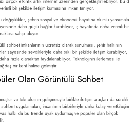
ibi birçok etkinlik artık internet üzerinden gerçekleştirilebiliyor. Bu 
rimli bir şekilde iletişim kurmasına imkan tanıyor.
u değişiklikler, şehrin sosyal ve ekonomik hayatına olumlu yansımala
ayesinde daha güçlü bağlar kurabiliyor, iş hayatında daha verimli bir
anaklara sahip oluyor.
ntülü sohbet imkanlarının ücretsiz olarak sunulması, şehir halkının
nlar sayesinde sevdikleriyle daha sıkı bir şekilde iletişim kurabiliyor, 
aha fazla olanaktan faydalanabiliyor. Teknolojinin ilerlemesi ile
çağdaş bir kent haline gelmiştir.
püler Olan Görüntülü Sohbet
uştur ve teknolojinin gelişmesiyle birlikte iletişim araçları da sürekli
hbet uygulamaları, insanların birbirleriyle daha kolay ve etkileşiml
 Sivas halkı da bu trende ayak uydurmuş ve popüler olan birçok
ir.