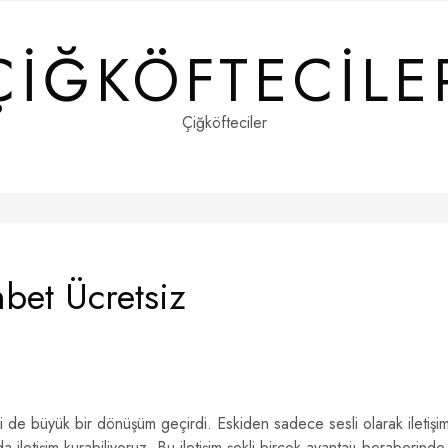
ÇIĞKÖFTECILE
Çiğköfteciler
bet Ücretsiz
leri de büyük bir dönüşüm geçirdi. Eskiden sadece sesli olarak iletişi
da iletişim kurabiliyoruz. Bu iletişim şekli birçok avantajı beraberinde