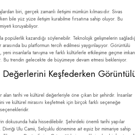
lardan biri, gerçek zamanlı iletişimi mümkün kılmasıdır. Sivas
yken bile yüz yüze iletişim kurabilme fırsatına sahip oluyor. Bu
iyeti koruyabiliyor.
a popülerlik kazandığı söylenebilir. Teknolojik gelişmelerin sağladı
er arasında bu platformun tercih edilmesi yaygınlaşıyor. Görüntülü
me, yeni insanlarla tanışma ve farklı kültürlerle etkileşime geçme imkan
r. Bu trendin gelecekte de büyümeye devam etmesi bekleniyor.
rel Değerlerini Keşfederken Görüntül
lan tarihi ve kültürel değerleriyle öne çıkan bir şehirdir. İnsanlar
ihini ve kültürel mirasını keşfetmek için birçok farklı seçeneğe
 seçenekleridir.
rin dokusunda hala hissedilebilir. Şehirdeki önemli tarihi yapılar
. Divriği Ulu Camii, Selçuklu dönemine ait eşsiz bir mimariye sahip