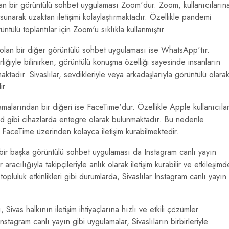
lan bir görüntülü sohbet uygulaması Zoom'dur. Zoom, kullanıcıların
ı sunarak uzaktan iletişimi kolaylaştırmaktadır. Özellikle pandemi
ntülü toplantılar için Zoom'u sıklıkla kullanmıştır.
 olan bir diğer görüntülü sohbet uygulaması ise WhatsApp'tır.
iğiyle bilinirken, görüntülü konuşma özelliği sayesinde insanların
maktadır. Sivaslılar, sevdikleriyle veya arkadaşlarıyla görüntülü olara
ir.
malarından bir diğeri ise FaceTime'dur. Özellikle Apple kullanıcılar
d gibi cihazlarda entegre olarak bulunmaktadır. Bu nedenle
la FaceTime üzerinden kolayca iletişim kurabilmektedir.
 bir başka görüntülü sohbet uygulaması da Instagram canlı yayın
r aracılığıyla takipçileriyle anlık olarak iletişim kurabilir ve etkileşimd
 topluluk etkinlikleri gibi durumlarda, Sivaslılar Instagram canlı yayın
vas halkının iletişim ihtiyaçlarına hızlı ve etkili çözümler
gram canlı yayın gibi uygulamalar, Sivaslıların birbirleriyle