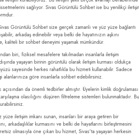
issetmelerini sağlıyor. Sivas Görüntülü Sohbet ise bu yenilikçi iletişi
ormdur.
 Sivas Görüntülü Sohbet size gerçek zamanlı ve yüz yüze bağlantı
şabilir, arkadaş edinebilir veya belki de hayatınızın aşkını
de, kaliteli bir sohbet deneyimi yaşamak mümkündür.
dan biri, fiziksel mesafelere takılmadan insanlarla iletişim
dışında yaşayan birinin görüntülü olarak iletişim kurması oldukça
ayüzü sayesinde herkes rahatlıkla bu hizmeti kullanabilir. Sadece
lgi alanlarınıza göre insanlarla sohbet edebilirsiniz.
çısından da önemli tedbirler almıştır. Üyelerin kimlik doğrulaması
e karşılaşma olasılığını düşüren filtreleme sistemleri bulunmaktadır. B
rabilirsiniz.
yüze iletişim imkanı sunan, insanları bir araya getiren bir
nı, arkadaşlıklar kurmasını ve belki de hayatlarını birleştirmesini
cretsiz olmasıyla öne çıkan bu hizmet, Sivas'ta yaşayan herkesin