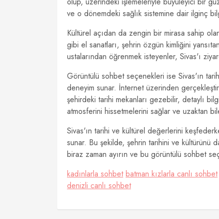
olup, üzerindeki işlemeleriyle büyüleyici bir gü
ve o dönemdeki sağlık sistemine dair ilginç bilg
Kültürel açıdan da zengin bir mirasa sahip olan 
gibi el sanatları, şehrin özgün kimliğini yansıtan
ustalarından öğrenmek isteyenler, Sivas'ı ziyar
Görüntülü sohbet seçenekleri ise Sivas'ın tarihi
deneyim sunar. İnternet üzerinden gerçekleştiri
şehirdeki tarihi mekanları gezebilir, detaylı bil
atmosferini hissetmelerini sağlar ve uzaktan bi
Sivas'ın tarihi ve kültürel değerlerini keşfede
sunar. Bu şekilde, şehrin tarihini ve kültürünü d
biraz zaman ayırın ve bu görüntülü sohbet seçe
kadınlarla sohbet
batman kızlarla canlı sohbet
denizli canlı sohbet