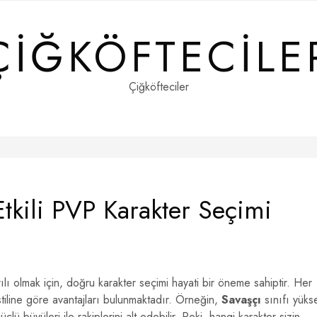
ÇIĞKÖFTECILE
Çiğköfteciler
tkili PVP Karakter Seçimi
lı olmak için, doğru karakter seçimi hayati bir öneme sahiptir. Her
tiline göre avantajları bulunmaktadır. Örneğin,
Savaşçı
sınıfı yüks
üçlü büyüleri ile rakiplerini alt edebilir. Peki, hangi karakter sizin