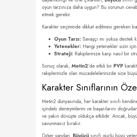
oyun tarzınıza daha uygun? Bu sorunun cevabını 
etmek gerekir.
Karakter seçiminde dikkat edilmesi gereken baz
Oyun Tarzı:
Savaşçı mı yoksa destek ka
Yetenekler:
Hangi yetenekler sizin içi
Strateji:
Rakiplerinize karşı nasıl bir str
Sonuç olarak,
Metin2
‘de etkili bir
PVP
karakt
rakiplerinizle olan mücadelelerinizde size büy
Karakter Sınıflarının Özel
Metin2 dünyasında, her karakter sınıfı kendi
içindeki deneyimlerini ve başarılarını doğruda
ve yakın dövüşte oldukça etkilidir. Ancak, büyü
savunmasız bırakır.
Diğer yandan,
Büyücü
sınıfı güçlü büyü yetene