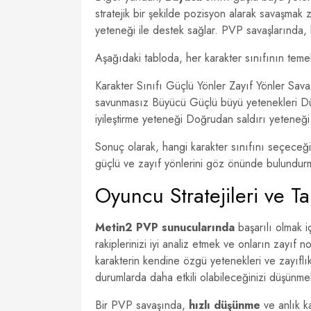
stratejik bir şekilde pozisyon alarak savaşmak 
yeteneği ile destek sağlar. PVP savaşlarında, bu 
Aşağıdaki tabloda, her karakter sınıfının temel 
Karakter Sınıfı Güçlü Yönler Zayıf Yönler Savaş
savunmasız Büyücü Güçlü büyü yetenekleri Düş
iyileştirme yeteneği Doğrudan saldırı yeteneği
Sonuç olarak, hangi karakter sınıfını seçeceğin
güçlü ve zayıf yönlerini göz önünde bulundurm
Oyuncu Stratejileri ve Tak
Metin2 PVP sunucularında
başarılı olmak iç
rakiplerinizi iyi analiz etmek ve onların zayıf 
karakterin kendine özgü yetenekleri ve zayıflı
durumlarda daha etkili olabileceğinizi düşünmel
Bir PVP savaşında,
hızlı düşünme
ve anlık k