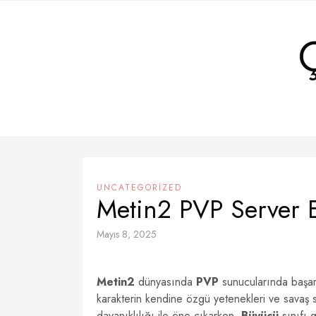
Skip
to
content
UNCATEGORIZED
Metin2 PVP Server E
Mayıs 8, 2025
Metin2
dünyasında
PVP
sunucularında başarı
karakterin kendine özgü yetenekleri ve savaş s
dayanıklılığı ile öne çıkarken,
Büyücü
sınıfı g