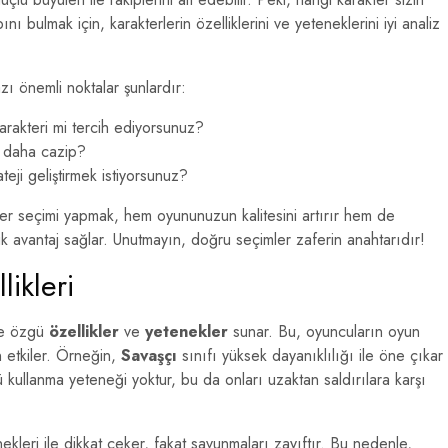
bulmak için, karakterlerin özelliklerini ve yeteneklerini iyi analiz
ı önemli noktalar şunlardır:
rakteri mi tercih ediyorsunuz?
n daha cazip?
ateji geliştirmek istiyorsunuz?
er seçimi yapmak, hem oyununuzun kalitesini artırır hem de
ük avantaj sağlar. Unutmayın, doğru seçimler zaferin anahtarıdır!
likleri
ne özgü
özellikler
ve
yetenekler
sunar. Bu, oyuncuların oyun
n etkiler. Örneğin,
Savaşçı
sınıfı yüksek dayanıklılığı ile öne çıkar
 kullanma yeteneği yoktur, bu da onları uzaktan saldırılara karşı
kleri ile dikkat çeker, fakat savunmaları zayıftır. Bu nedenle,