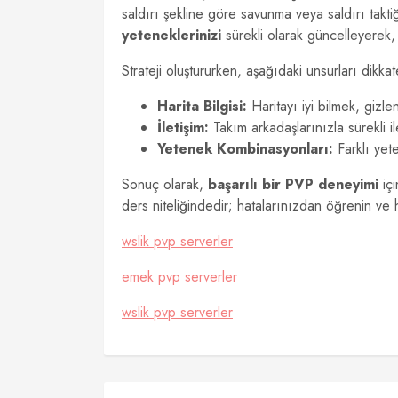
saldırı şekline göre savunma veya saldırı taktiği
yeteneklerinizi
sürekli olarak güncelleyerek,
Strateji oluştururken, aşağıdaki unsurları dikka
Harita Bilgisi:
Haritayı iyi bilmek, gizle
İletişim:
Takım arkadaşlarınızla sürekli il
Yetenek Kombinasyonları:
Farklı yeten
Sonuç olarak,
başarılı bir PVP deneyimi
içi
ders niteliğindedir; hatalarınızdan öğrenin ve 
wslik pvp serverler
emek pvp serverler
wslik pvp serverler