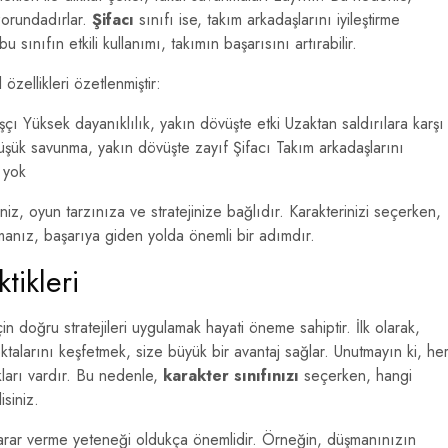
zorundadırlar.
Şifacı
sınıfı ise, takım arkadaşlarını iyileştirme
sınıfın etkili kullanımı, takımın başarısını artırabilir.
özellikleri özetlenmiştir:
çı Yüksek dayanıklılık, yakın dövüşte etki Uzaktan saldırılara karşı
ük savunma, yakın dövüşte zayıf Şifacı Takım arkadaşlarını
 yok
iz, oyun tarzınıza ve stratejinize bağlıdır. Karakterinizi seçerken,
anız, başarıya giden yolda önemli bir adımdır.
tikleri
in doğru stratejileri uygulamak hayati öneme sahiptir. İlk olarak,
noktalarını keşfetmek, size büyük bir avantaj sağlar. Unutmayın ki, he
kları vardır. Bu nedenle,
karakter sınıfınızı
seçerken, hangi
isiniz.
arar verme yeteneği oldukça önemlidir. Örneğin, düşmanınızın