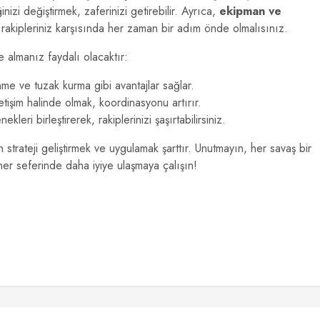
nizi değiştirmek, zaferinizi getirebilir. Ayrıca,
ekipman ve
 rakipleriniz karşısında her zaman bir adım önde olmalısınız.
te almanız faydalı olacaktır:
nme ve tuzak kurma gibi avantajlar sağlar.
etişim halinde olmak, koordinasyonu artırır.
ekleri birleştirerek, rakiplerinizi şaşırtabilirsiniz.
n strateji geliştirmek ve uygulamak şarttır. Unutmayın, her savaş bir
her seferinde daha iyiye ulaşmaya çalışın!