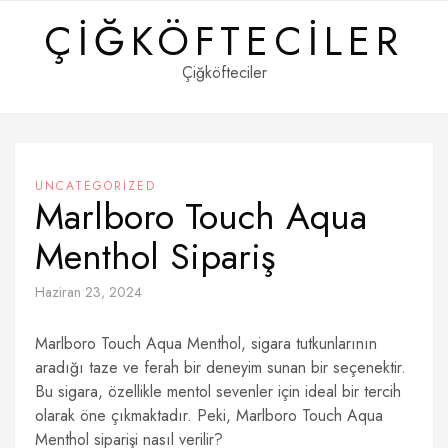
Skip
ÇIĞKÖFTECILER
to
content
Çiğköfteciler
UNCATEGORIZED
Marlboro Touch Aqua
Menthol Sipariş
Haziran 23, 2024
Marlboro Touch Aqua Menthol, sigara tutkunlarının
aradığı taze ve ferah bir deneyim sunan bir seçenektir.
Bu sigara, özellikle mentol sevenler için ideal bir tercih
olarak öne çıkmaktadır. Peki, Marlboro Touch Aqua
Menthol siparişi nasıl verilir?