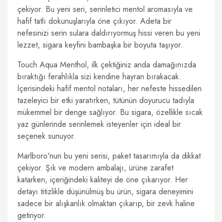
çekiyor. Bu yeni seri, serinletici mentol aromasıyla ve
hafif tatlı dokunuşlarıyla öne çıkıyor. Adeta bir
nefesinizi serin sulara daldırıyormuş hissi veren bu yeni
lezzet, sigara keyfini bambaşka bir boyuta taşıyor.
Touch Aqua Menthol, ilk çektiğiniz anda damağınızda
bıraktığı ferahlıkla sizi kendine hayran bırakacak.
İçerisindeki hafif mentol notaları, her nefeste hissedilen
tazeleyici bir etki yaratırken, tütünün doyurucu tadıyla
mükemmel bir denge sağlıyor. Bu sigara, özellikle sıcak
yaz günlerinde serinlemek isteyenler için ideal bir
seçenek sunuyor.
Marlboro'nun bu yeni serisi, paket tasarımıyla da dikkat
çekiyor. Şık ve modern ambalajı, ürüne zarafet
katarken, içeriğindeki kaliteyi de öne çıkarıyor. Her
detayı titizlikle düşünülmüş bu ürün, sigara deneyimini
sadece bir alışkanlık olmaktan çıkarıp, bir zevk haline
getiriyor.