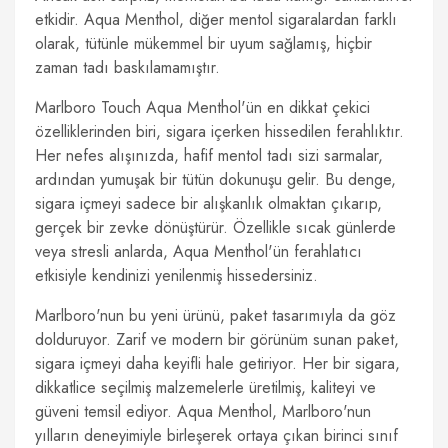
etkidir. Aqua Menthol, diğer mentol sigaralardan farklı
olarak, tütünle mükemmel bir uyum sağlamış, hiçbir
zaman tadı baskılamamıştır.
Marlboro Touch Aqua Menthol'ün en dikkat çekici
özelliklerinden biri, sigara içerken hissedilen ferahlıktır.
Her nefes alışınızda, hafif mentol tadı sizi sarmalar,
ardından yumuşak bir tütün dokunuşu gelir. Bu denge,
sigara içmeyi sadece bir alışkanlık olmaktan çıkarıp,
gerçek bir zevke dönüştürür. Özellikle sıcak günlerde
veya stresli anlarda, Aqua Menthol'ün ferahlatıcı
etkisiyle kendinizi yenilenmiş hissedersiniz.
Marlboro'nun bu yeni ürünü, paket tasarımıyla da göz
dolduruyor. Zarif ve modern bir görünüm sunan paket,
sigara içmeyi daha keyifli hale getiriyor. Her bir sigara,
dikkatlice seçilmiş malzemelerle üretilmiş, kaliteyi ve
güveni temsil ediyor. Aqua Menthol, Marlboro'nun
yılların deneyimiyle birleşerek ortaya çıkan birinci sınıf