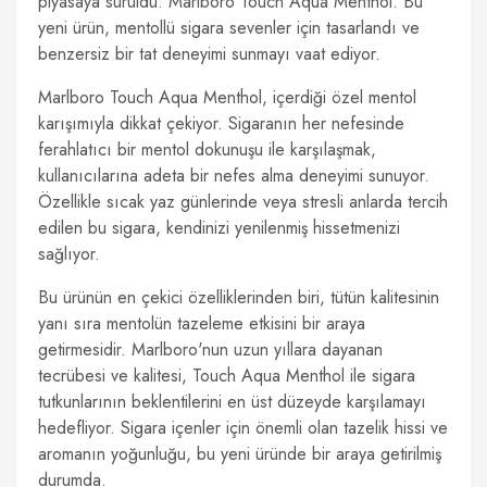
piyasaya sürüldü: Marlboro Touch Aqua Menthol. Bu
yeni ürün, mentollü sigara sevenler için tasarlandı ve
benzersiz bir tat deneyimi sunmayı vaat ediyor.
Marlboro Touch Aqua Menthol, içerdiği özel mentol
karışımıyla dikkat çekiyor. Sigaranın her nefesinde
ferahlatıcı bir mentol dokunuşu ile karşılaşmak,
kullanıcılarına adeta bir nefes alma deneyimi sunuyor.
Özellikle sıcak yaz günlerinde veya stresli anlarda tercih
edilen bu sigara, kendinizi yenilenmiş hissetmenizi
sağlıyor.
Bu ürünün en çekici özelliklerinden biri, tütün kalitesinin
yanı sıra mentolün tazeleme etkisini bir araya
getirmesidir. Marlboro'nun uzun yıllara dayanan
tecrübesi ve kalitesi, Touch Aqua Menthol ile sigara
tutkunlarının beklentilerini en üst düzeyde karşılamayı
hedefliyor. Sigara içenler için önemli olan tazelik hissi ve
aromanın yoğunluğu, bu yeni üründe bir araya getirilmiş
durumda.