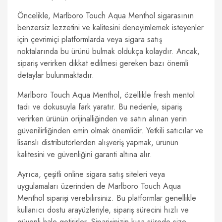
Öncelikle, Marlboro Touch Aqua Menthol sigarasının
benzersiz lezzetini ve kalitesini deneyimlemek isteyenler
için çevrimiçi platformlarda veya sigara satış
noktalarında bu ürünü bulmak oldukça kolaydır. Ancak,
sipariş verirken dikkat edilmesi gereken bazı önemli
detaylar bulunmaktadır.
Marlboro Touch Aqua Menthol, özellikle fresh mentol
tadı ve dokusuyla fark yaratır. Bu nedenle, sipariş
verirken ürünün orijinalliğinden ve satın alınan yerin
güvenilirliğinden emin olmak önemlidir. Yetkili satıcılar ve
lisanslı distribütörlerden alışveriş yapmak, ürünün
kalitesini ve güvenliğini garanti altına alır.
Ayrıca, çeşitli online sigara satış siteleri veya
uygulamaları üzerinden de Marlboro Touch Aqua
Menthol siparişi verebilirsiniz. Bu platformlar genellikle
kullanıcı dostu arayüzleriyle, sipariş sürecini hızlı ve
güvenli hale getirirler. Siparişinizin kısa sürede size