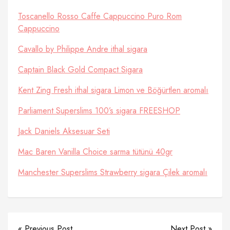
Toscanello Rosso Caffe Cappuccino Puro Rom
Cappuccino
Cavallo by Philippe Andre ithal sigara
Captain Black Gold Compact Sigara
Kent Zing Fresh ithal sigara Limon ve Böğürtlen aromalı
Parliament Superslims 100’s sigara FREESHOP
Jack Daniels Aksesuar Seti
Mac Baren Vanilla Choice sarma tütünü 40gr
Manchester Superslims Strawberry sigara Çilek aromalı
« Previous Post
Next Post »