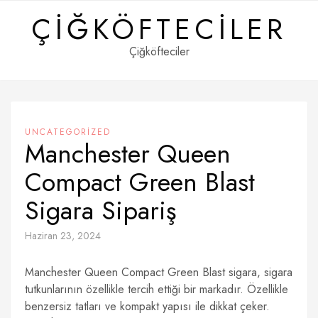
Skip
ÇIĞKÖFTECILER
to
content
Çiğköfteciler
UNCATEGORIZED
Manchester Queen
Compact Green Blast
Sigara Sipariş
Haziran 23, 2024
Manchester Queen Compact Green Blast sigara, sigara
tutkunlarının özellikle tercih ettiği bir markadır. Özellikle
benzersiz tatları ve kompakt yapısı ile dikkat çeker.