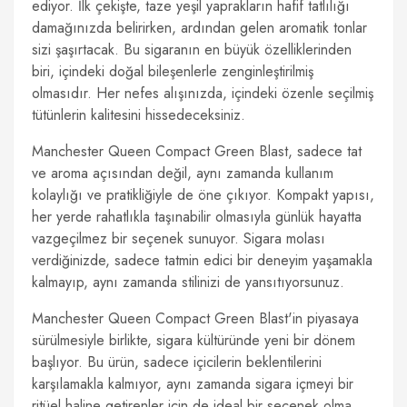
ediyor. İlk çekişte, taze yeşil yaprakların hafif tatlılığı
damağınızda belirirken, ardından gelen aromatik tonlar
sizi şaşırtacak. Bu sigaranın en büyük özelliklerinden
biri, içindeki doğal bileşenlerle zenginleştirilmiş
olmasıdır. Her nefes alışınızda, içindeki özenle seçilmiş
tütünlerin kalitesini hissedeceksiniz.
Manchester Queen Compact Green Blast, sadece tat
ve aroma açısından değil, aynı zamanda kullanım
kolaylığı ve pratikliğiyle de öne çıkıyor. Kompakt yapısı,
her yerde rahatlıkla taşınabilir olmasıyla günlük hayatta
vazgeçilmez bir seçenek sunuyor. Sigara molası
verdiğinizde, sadece tatmin edici bir deneyim yaşamakla
kalmayıp, aynı zamanda stilinizi de yansıtıyorsunuz.
Manchester Queen Compact Green Blast'in piyasaya
sürülmesiyle birlikte, sigara kültüründe yeni bir dönem
başlıyor. Bu ürün, sadece içicilerin beklentilerini
karşılamakla kalmıyor, aynı zamanda sigara içmeyi bir
ritüel haline getirenler için de ideal bir seçenek olma