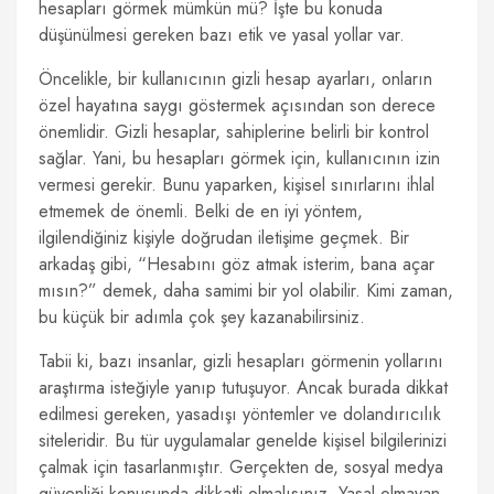
hesapları görmek mümkün mü? İşte bu konuda
düşünülmesi gereken bazı etik ve yasal yollar var.
Öncelikle, bir kullanıcının gizli hesap ayarları, onların
özel hayatına saygı göstermek açısından son derece
önemlidir. Gizli hesaplar, sahiplerine belirli bir kontrol
sağlar. Yani, bu hesapları görmek için, kullanıcının izin
vermesi gerekir. Bunu yaparken, kişisel sınırlarını ihlal
etmemek de önemli. Belki de en iyi yöntem,
ilgilendiğiniz kişiyle doğrudan iletişime geçmek. Bir
arkadaş gibi, “Hesabını göz atmak isterim, bana açar
mısın?” demek, daha samimi bir yol olabilir. Kimi zaman,
bu küçük bir adımla çok şey kazanabilirsiniz.
Tabii ki, bazı insanlar, gizli hesapları görmenin yollarını
araştırma isteğiyle yanıp tutuşuyor. Ancak burada dikkat
edilmesi gereken, yasadışı yöntemler ve dolandırıcılık
siteleridir. Bu tür uygulamalar genelde kişisel bilgilerinizi
çalmak için tasarlanmıştır. Gerçekten de, sosyal medya
güvenliği konusunda dikkatli olmalısınız. Yasal olmayan