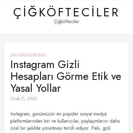
Skip
ÇIĞKÖFTECILER
to
content
Çiğköfteciler
UNCATEGORIZED
Instagram Gizli
Hesapları Görme Etik ve
Yasal Yollar
Ocak 11, 2025
Instagram, günümüzün en popüler sosyal medya
platformlarından biri ve kullanıcılar, paylaşımlarını daha
özel bir şekilde yönetmeyi tercih ediyor. Peki, gizli