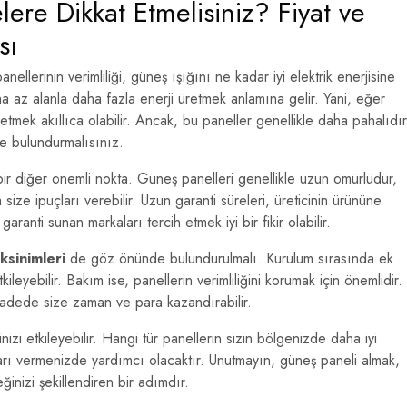
ere Dikkat Etmelisiniz? Fiyat ve
sı
ellerinin verimliliği, güneş ışığını ne kadar iyi elektrik enerjisine
ha az alanla daha fazla enerji üretmek anlamına gelir. Yani, eğer
h etmek akıllıca olabilir. Ancak, bu paneller genellikle daha pahalıdır
de bulundurmalısınız.
r diğer önemli nokta. Güneş panelleri genellikle uzun ömürlüdür,
 size ipuçları verebilir. Uzun garanti süreleri, üreticinin ürününe
ranti sunan markaları tercih etmek iyi bir fikir olabilir.
sinimleri
de göz önünde bulundurulmalı. Kurulum sırasında ek
kileyebilir. Bakım ise, panellerin verimliliğini korumak için önemlidir.
vadede size zaman ve para kazandırabilir.
izi etkileyebilir. Hangi tür panellerin sizin bölgenizde daha iyi
arı vermenizde yardımcı olacaktır. Unutmayın, güneş paneli almak,
inizi şekillendiren bir adımdır.