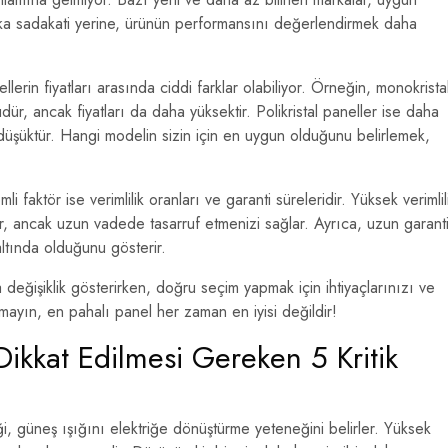
 marka sadakati yerine, ürünün performansını değerlendirmek daha
erin fiyatları arasında ciddi farklar olabiliyor. Örneğin, monokrista
ür, ancak fiyatları da daha yüksektir. Polikristal paneller ise daha
ha düşüktür. Hangi modelin sizin için en uygun olduğunu belirlemek,
i faktör ise verimlilik oranları ve garanti süreleridir. Yüksek verimlil
ir, ancak uzun vadede tasarruf etmenizi sağlar. Ayrıca, uzun garant
altında olduğunu gösterir.
değişiklik gösterirken, doğru seçim yapmak için ihtiyaçlarınızı ve
ayın, en pahalı panel her zaman en iyisi değildir!
ikkat Edilmesi Gereken 5 Kritik
iği, güneş ışığını elektriğe dönüştürme yeteneğini belirler. Yüksek