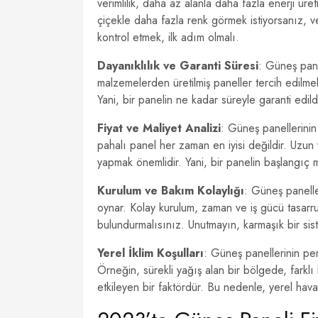
verimlilik, daha az alanla daha fazla enerji ür
çiçekle daha fazla renk görmek istiyorsanız, ve
kontrol etmek, ilk adım olmalı.
Dayanıklılık ve Garanti Süresi
: Güneş pane
malzemelerden üretilmiş paneller tercih edilmeli
Yani, bir panelin ne kadar süreyle garanti edildi
Fiyat ve Maliyet Analizi
: Güneş panellerinin 
pahalı panel her zaman en iyisi değildir. Uzun 
yapmak önemlidir. Yani, bir panelin başlangıç ma
Kurulum ve Bakım Kolaylığı
: Güneş paneller
oynar. Kolay kurulum, zaman ve iş gücü tasarr
bulundurmalısınız. Unutmayın, karmaşık bir sis
Yerel İklim Koşulları
: Güneş panellerinin pe
Örneğin, sürekli yağış alan bir bölgede, farklı b
etkileyen bir faktördür. Bu nedenle, yerel hava