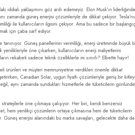
aki iddialı yaklaşımını göz ardı edemeyiz. Elon Musk’ın liderliğinde
aynı zamanda güneş enerjisi çözümleriyle de dikkat çekiyor. Tesla'nı
liliği ile kullanıcıların ilgisini çekiyor. Ama bu sadece bir başlangı
mak için çaba sarf ediyor.
le tanınıyor. Güneş panellerinin verimliliği, enerji üretiminde büyük b
yenilikleriyle öne çıkarken, kullanıcıların enerji maliyetlerini
rın rekabeti sadece teknik özelliklerle mi sınırlı? Elbette hayır!
teli ürünleri ve müşteri memnuniyetine verdikleri önemle dikkat
etirirken, Canadian Solar, uygun fiyatlı çözümleriyle geniş bir kitle
değil, aynı zamanda sundukları hizmetlerle de tüketicilerin gönlünde
stratejilerle öne çıkmaya çalışıyor. Her biri, kendi benzersiz
abet, hem yenilikçi çözümlerin ortaya çıkmasına hem de tüketicilerin
r. Güneş enerjisi alanındaki bu marka savaşları, gelecekte daha da