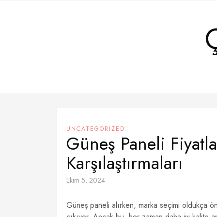
Skip
to
content
UNCATEGORIZED
Güneş Paneli Fiyatl
Karşılaştırmaları
Ekim 5, 2024
Güneş paneli alırken, marka seçimi oldukça öne
çıkıyor. Ancak bu, her zaman daha iyi kalite a