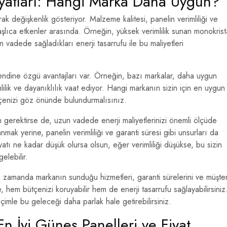
iyatları: Hangi Marka Daha Uygun?
rak değişkenlik gösteriyor. Malzeme kalitesi, panelin verimliliği ve
 başlıca etkenler arasında. Örneğin, yüksek verimlilik sunan monokrist
 vadede sağladıkları enerji tasarrufu ile bu maliyetleri
endine özgü avantajları var. Örneğin, bazı markalar, daha uygun
mlilik ve dayanıklılık vaat ediyor. Hangi markanın sizin için en uygun
ütçenizi göz önünde bulundurmalısınız.
m gerektirse de, uzun vadede enerji maliyetlerinizi önemli ölçüde
nmak yerine, panelin verimliliği ve garanti süresi gibi unsurları da
yatı ne kadar düşük olursa olsun, eğer verimliliği düşükse, bu sizin
elebilir.
ı zamanda markanın sunduğu hizmetleri, garanti sürelerini ve müşter
 hem bütçenizi koruyabilir hem de enerji tasarrufu sağlayabilirsiniz
çimle bu geleceği daha parlak hale getirebilirsiniz.
En İyi Güneş Panelleri ve Fiyat