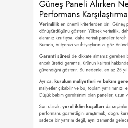
Güneş Paneli Alırken Nel
Performans Karşılaştırma
Verimlilik
en önemli kriterlerden biri. Güneş pan
dönüştürdüğünü gösterir. Yüksek verimlilik, da
alanınız kısıtlıysa, daha verimli paneller terci
Burada, bütçenizi ve ihtiyaçlarınızı göz önün
Garanti süresi
de dikkate almanız gereken bi
ancak üretici garantisi, ürünün kalitesi hakkında
güvendiğini gösterir. Bu nedenle, en az 25 yıl ga
Ayrıca,
kurulum maliyetleri
ve
bakım gerek
maliyetler çıkabilir ve bu, toplam yatırımınızı et
Düşük bakım gereksinimi olan paneller, uzun 
Son olarak,
yerel iklim koşulları
da seçimlerin
performans gösterdiğini araştırmak, doğru kar
sadece bir yatırım değil, aynı zamanda geleceğ