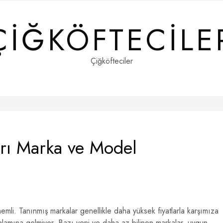
ÇIĞKÖFTECILE
Çiğköfteciler
arı Marka ve Model
mli. Tanınmış markalar genellikle daha yüksek fiyatlarla karşımıza
nlamına gelmiyor. Bazı yeni ve daha az bilinen markalar, uygun