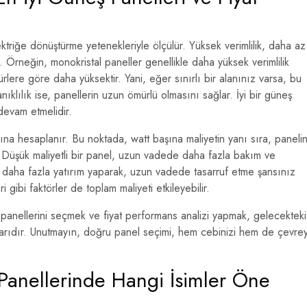
ektriğe dönüştürme yetenekleriyle ölçülür. Yüksek verimlilik, daha az
. Örneğin, monokristal paneller genellikle daha yüksek verimlilik
ürlere göre daha yüksektir. Yani, eğer sınırlı bir alanınız varsa, bu
anıklılık ise, panellerin uzun ömürlü olmasını sağlar. İyi bir güneş
devam etmelidir.
aşına hesaplanır. Bu noktada, watt başına maliyetin yanı sıra, paneli
. Düşük maliyetli bir panel, uzun vadede daha fazla bakım ve
çta daha fazla yatırım yaparak, uzun vadede tasarruf etme şansınız
ri gibi faktörler de toplam maliyeti etkileyebilir.
 panellerini seçmek ve fiyat performans analizi yapmak, gelecekteki
htarıdır. Unutmayın, doğru panel seçimi, hem cebinizi hem de çevrey
Panellerinde Hangi İsimler Öne