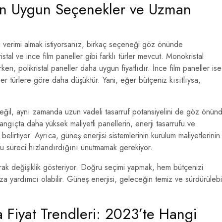
 En Uygun Seçenekler ve Uzman
i verimi almak istiyorsanız, birkaç seçeneği göz önünde
stal ve ince film paneller gibi farklı türler mevcut. Monokristal
ken, polikristal paneller daha uygun fiyatlıdır. İnce film paneller ise
iğer türlere göre daha düşüktür. Yani, eğer bütçeniz kısıtlıysa,
değil, aynı zamanda uzun vadeli tasarruf potansiyelini de göz önün
angıçta daha yüksek maliyetli panellerin, enerji tasarrufu ve
elirtiyor. Ayrıca, güneş enerjisi sistemlerinin kurulum maliyetlerinin
bu süreci hızlandırdığını unutmamak gerekiyor.
arak değişiklik gösteriyor. Doğru seçimi yapmak, hem bütçenizi
 yardımcı olabilir. Güneş enerjisi, geleceğin temiz ve sürdürülebil
 Fiyat Trendleri: 2023’te Hangi