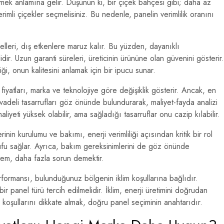
etmek anlamına gelir. Düşünün ki, bir çiçek bahçesi gibi; daha az
rimli çiçekler seçmelisiniz. Bu nedenle, panelin verimlilik oranını
lleri, dış etkenlere maruz kalır. Bu yüzden, dayanıklı
dir. Uzun garanti süreleri, üreticinin ürününe olan güvenini gösterir.
ği, onun kalitesini anlamak için bir ipucu sunar.
fiyatları, marka ve teknolojiye göre değişiklik gösterir. Ancak, en
vadeli tasarrufları göz önünde bulundurarak, maliyet-fayda analizi
liyeti yüksek olabilir, ama sağladığı tasarruflar onu cazip kılabilir.
inin kurulumu ve bakımı, enerji verimliliği açısından kritik bir rol
ufu sağlar. Ayrıca, bakım gereksinimlerini de göz önünde
tem, daha fazla sorun demektir.
rformansı, bulunduğunuz bölgenin iklim koşullarına bağlıdır.
ir panel türü tercih edilmelidir. İklim, enerji üretimini doğrudan
 koşullarını dikkate almak, doğru panel seçiminin anahtarıdır.