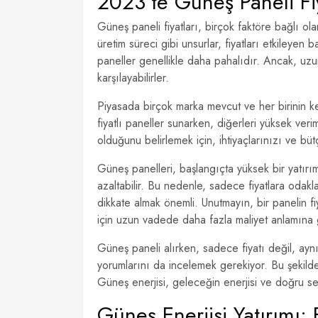
2023’te Güneş Paneli F
Güneş paneli fiyatları, birçok faktöre bağlı ola
üretim süreci gibi unsurlar, fiyatları etkileyen
paneller genellikle daha pahalıdır. Ancak, uzun
karşılayabilirler.
Piyasada birçok marka mevcut ve her birinin k
fiyatlı paneller sunarken, diğerleri yüksek veri
olduğunu belirlemek için, ihtiyaçlarınızı ve b
Güneş panelleri, başlangıçta yüksek bir yatırı
azaltabilir. Bu nedenle, sadece fiyatlara odakla
dikkate almak önemli. Unutmayın, bir panelin fi
için uzun vadede daha fazla maliyet anlamına g
Güneş paneli alırken, sadece fiyatı değil, ayn
yorumlarını da incelemek gerekiyor. Bu şekilde,
Güneş enerjisi, geleceğin enerjisi ve doğru se
Güneş Enerjisi Yatırımı: 