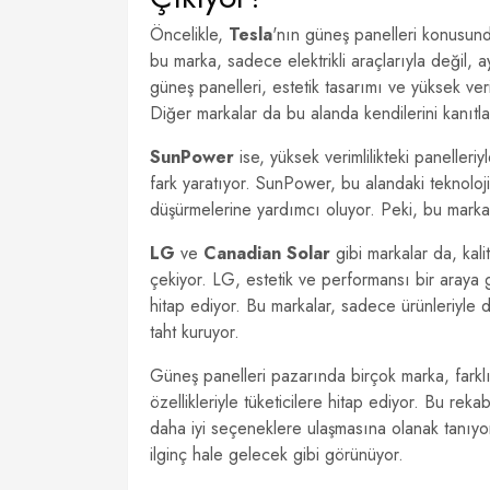
Öncelikle,
Tesla
'nın güneş panelleri konusund
bu marka, sadece elektrikli araçlarıyla değil, 
güneş panelleri, estetik tasarımı ve yüksek verim
Diğer markalar da bu alanda kendilerini kanıtla
SunPower
ise, yüksek verimlilikteki panelleriy
fark yaratıyor. SunPower, bu alandaki teknolojik 
düşürmelerine yardımcı oluyor. Peki, bu markala
LG
ve
Canadian Solar
gibi markalar da, kali
çekiyor. LG, estetik ve performansı bir araya g
hitap ediyor. Bu markalar, sadece ürünleriyle 
taht kuruyor.
Güneş panelleri pazarında birçok marka, farklı 
özellikleriyle tüketicilere hitap ediyor. Bu rek
daha iyi seçeneklere ulaşmasına olanak tanıyo
ilginç hale gelecek gibi görünüyor.