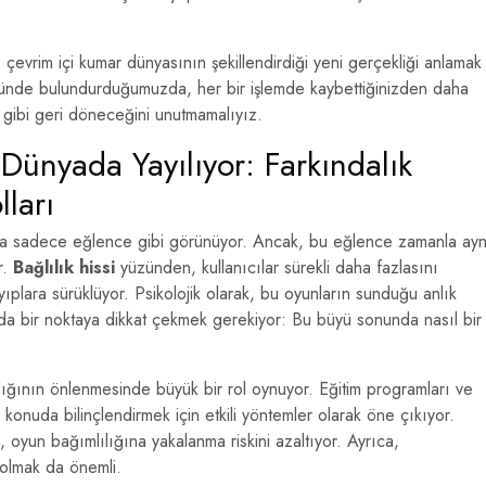
 çevrim içi kumar dünyasının şekillendirdiği yeni gerçekliği anlamak
 önünde bulundurduğumuzda, her bir işlemde kaybettiğinizden daha
 gibi geri döneceğini unutmamalıyız.
 Dünyada Yayılıyor: Farkındalık
ları
başta sadece eğlence gibi görünüyor. Ancak, bu eğlence zamanla ayn
r.
Bağlılık hissi
yüzünden, kullanıcılar sürekli daha fazlasını
ıplara sürüklüyor. Psikolojik olarak, bu oyunların sunduğu anlık
da bir noktaya dikkat çekmek gerekiyor: Bu büyü sonunda nasıl bir
lığının önlenmesinde büyük bir rol oynuyor. Eğitim programları ve
 konuda bilinçlendirmek için etkili yöntemler olarak öne çıkıyor.
, oyun bağımlılığına yakalanma riskini azaltıyor. Ayrıca,
 olmak da önemli.