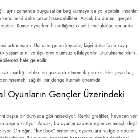
il, aynı zamanda duygusal bir bağ kurmaya da yol açabilir. İnsanlar
de kendilerini daha cesur hissedebilirler. Ancak bu durum, gerçek
olabilir. Kumar oynarken hissettiğiniz o anlık mutluluklar, sonunda
esi artırmasıdır. Üst üste gelen kayıplar, kişiyi daha fazla kaygı
 yaşamlarını ve ilişkilerini olumsuz etkileyebilir. Unutulmamalıdır ki,
 edilemez hale gelebilir.
ancak taşıdığı tehlikeleri göz ardı etmemek gerekir. Her şeyin başı
ım benimsemek, sağlıklı bir denge kurmak önemlidir.
tal Oyunların Gençler Üzerindeki
i başka bir dünyada gibi hissediyor. Renkli grafikler, heyecan veri
nın başına kilitliyor. Ancak, bu oyunlar sadece eğlence amaçlı değil
biliyor. Örneğin, “loot box” sistemleri, oyunculara rastgele ödüller