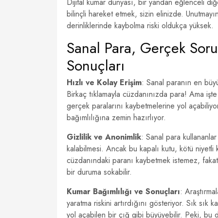
Dijital kumar dünyası, bir yandan eğlenceli di
bilinçli hareket etmek, sizin elinizde. Unutma
derinliklerinde kaybolma riski oldukça yüksek.
Sanal Para, Gerçek Soru
Sonuçları
Hızlı ve Kolay Erişim
: Sanal paranın en büyük
Birkaç tıklamayla cüzdanınızda para! Ama işte b
gerçek paralarını kaybetmelerine yol açabiliyo
bağımlılığına zemin hazırlıyor.
Gizlilik ve Anonimlik
: Sanal para kullananlar
kalabilmesi. Ancak bu kapalı kutu, kötü niyetli
cüzdanındaki paranı kaybetmek istemez, fakat gizl
bir duruma sokabilir.
Kumar Bağımlılığı ve Sonuçları
: Araştırma
yaratma riskini artırdığını gösteriyor. Sık sık 
yol açabilen bir çığ gibi büyüyebilir. Peki, b