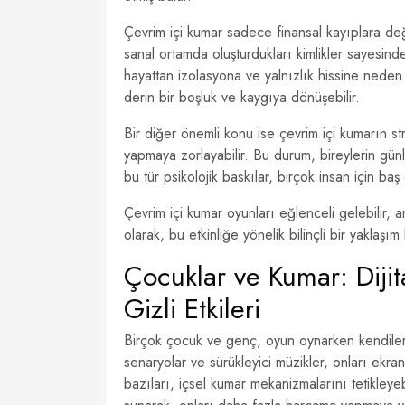
Çevrim içi kumar sadece finansal kayıplara değ
sanal ortamda oluşturdukları kimlikler sayesin
hayattan izolasyona ve yalnızlık hissine neden 
derin bir boşluk ve kaygıya dönüşebilir.
Bir diğer önemli konu ise çevrim içi kumarın str
yapmaya zorlayabilir. Bu durum, bireylerin günlük
bu tür psikolojik baskılar, birçok insan için baş
Çevrim içi kumar oyunları eğlenceli gelebilir, 
olarak, bu etkinliğe yönelik bilinçli bir yaklaş
Çocuklar ve Kumar: Diji
Gizli Etkileri
Birçok çocuk ve genç, oyun oynarken kendilerin
senaryolar ve sürükleyici müzikler, onları ekra
bazıları, içsel kumar mekanizmalarını tetikleye