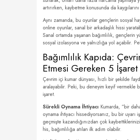
sunarak, onları daha fazla harcama yapmaya yö
artırırken, kaybetme konusunda da kaygılarını 
Aynı zamanda, bu oyunlar gençlerin sosyal hayat
online oyunlar, sanal bir arkadaşlık hissi yarat
Sanal ortamda yaşanan bağımlılık, gençlerin yü
sosyal izolasyona ve yalnızlığa yol açabilir. Pek
Bağımlılık Kapıda: Çevr
Etmesi Gereken 5 İşaret
Çevrim içi kumar dünyası, hızlı bir şekilde fa
aralayabilir. Peki, bu deneyim keyif vermekle bi
işaret.
Sürekli Oynama İhtiyacı
Kumarda, “bir daha
oynama ihtiyacı hissediyorsanız, bu bir uyarı iş
geçmişte kazandığınızdan çok kaybettikleriniz
his, bağımlılığa atılan ilk adım olabilir.