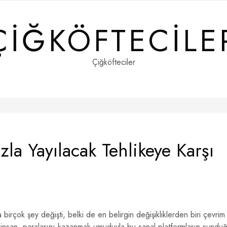
ÇIĞKÖFTECILE
Çiğköfteciler
la Yayılacak Tehlikeye Karşı
a birçok şey değişti, belki de en belirgin değişikliklerden biri çevrim
 insan, paralarını kazanmak umuduyla bu sanal platformların sundu