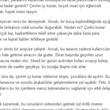
 ne kadar güvenli? Çevrim içi kumar, birçok insan için eğlenceli
mak, hayati önem taşıyor.
yecan verici bir deneyimdir. Ancak, bir kuruş kaybedildiğinde açı
yle birleşince ciddi sorunlar doğurabilir. Neden mi? Çünkü kumar
rçok kişi, kaybettiklerini telafi etme çabasıyla daha fazla para
e kişisel ilişkiler tehlikeye girebilir.
ıcı dostu bir arayüze sahiptir. Ancak, bu tasarım sadece kullanıcılar
 hale getirme amacını da güder. Ekran başında geçirilen uzun
sına neden olur. Stresli bir günün ardından kolları sıvayıp birkaç
rünse de saatler geçtikçe, bu tuzağa düşme riski artar.
olsa da, çevrim içi kumar sitelerine erişim, çocuklara da açıktır. Bu
asına ve sorunlu alışkanlıklar geliştirmelerine yol açabilir. Peki, 
arın bu tür içeriklere maruz kalmamalarını sağlamak için etkili iletiş
r.
alık kazanmak, bu sorunların üstesinden gelmek için kritik öneme
enli bir dijital deneyim yaşamasını sağlayabilir. Unutmayalım ki, bilgi