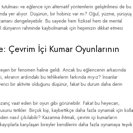
 tutulması ve eğlence için alternatif yöntemlerin geliştirilmesi de bu
nda yer alıyor. Düşünün, bir hobiniz var mı? Oğul, yüzme, yürüyüş
 zamanı dengeleyebilir. Bu sayede hem fiziksel hem de mental
ital dünyanın rahminde kaybolmamak için hepimizin dikkat etmesi
ke: Çevrim İçi Kumar Oyunlarının
eşen bir fenomen haline geldi. Ancak bu eğlencenin arkasında
ki, ekranın ardındaki bu tehlikelerin farkında mıyız? İnsanlar
ici bir aktivite olduğunu düşünür, fakat bu durum daha derin
kazanç vaat eden bir oyun gibi görünebilir. Fakat bu heyecan,
unu tetikler. Birçok kişi, kaybettikçe daha fazla oynamak için kolla
den nasıl çıkılabilir? Kazanma ihtimali, çevrim içi kumarların
 kayıplarla karşılaşan bireyler kendilerini daha fazla oynamaya teşvik