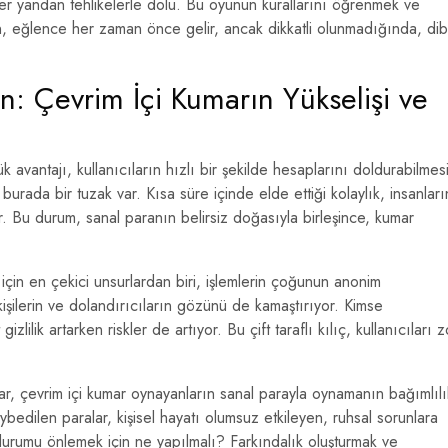
ğer yandan tehlikelerle dolu. Bu oyunun kurallarını öğrenmek ve
yın, eğlence her zaman önce gelir, ancak dikkatli olunmadığında, dib
n: Çevrim İçi Kumarın Yükselişi ve
 avantajı, kullanıcıların hızlı bir şekilde hesaplarını doldurabilmesi
urada bir tuzak var. Kısa süre içinde elde ettiği kolaylık, insanları
r. Bu durum, sanal paranın belirsiz doğasıyla birleşince, kumar
 için en çekici unsurlardan biri, işlemlerin çoğunun anonim
 kişilerin ve dolandırıcıların gözünü de kamaştırıyor. Kimse
ilik artarken riskler de artıyor. Bu çift taraflı kılıç, kullanıcıları z
lar, çevrim içi kumar oynayanların sanal parayla oynamanın bağımlılı
kaybedilen paralar, kişisel hayatı olumsuz etkileyen, ruhsal sorunlara
u durumu önlemek için ne yapılmalı? Farkındalık oluşturmak ve