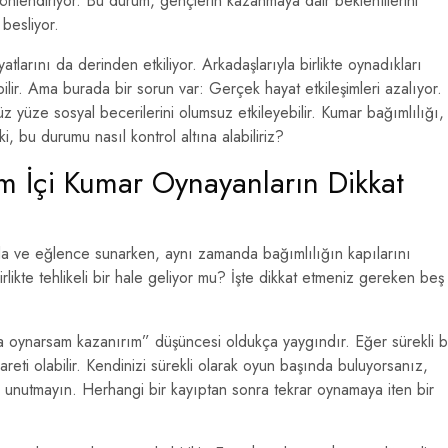
nlendiriyor. Bu durum, gençlerin kazanmaya dair beklentilerini
besliyor.
larını da derinden etkiliyor. Arkadaşlarıyla birlikte oynadıkları
abilir. Ama burada bir sorun var: Gerçek hayat etkileşimleri azalıyor.
z yüze sosyal becerilerini olumsuz etkileyebilir. Kumar bağımlılığı,
i, bu durumu nasıl kontrol altına alabiliriz?
im İçi Kumar Oynayanların Dikkat
yda ve eğlence sunarken, aynı zamanda bağımlılığın kapılarını
rlikte tehlikeli bir hale geliyor mu? İşte dikkat etmeniz gereken beş
 oynarsam kazanırım” düşüncesi oldukça yaygındır. Eğer sürekli b
areti olabilir. Kendinizi sürekli olarak oyun başında buluyorsanız,
i unutmayın. Herhangi bir kayıptan sonra tekrar oynamaya iten bir