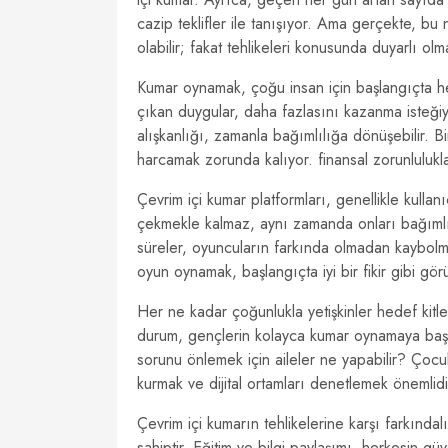
cazip teklifler ile tanışıyor. Ama gerçekte, bu
olabilir; fakat tehlikeleri konusunda duyarlı ol
Kumar oynamak, çoğu insan için başlangıçta he
çıkan duygular, daha fazlasını kazanma isteği
alışkanlığı, zamanla bağımlılığa dönüşebilir. Bi
harcamak zorunda kalıyor. finansal zorunluluklar v
Çevrim içi kumar platformları, genellikle kullan
çekmekle kalmaz, aynı zamanda onları bağımlı
süreler, oyuncuların farkında olmadan kaybolma
oyun oynamak, başlangıçta iyi bir fikir gibi gö
Her ne kadar çoğunlukla yetişkinler hedef kitle 
durum, gençlerin kolayca kumar oynamaya başlam
sorunu önlemek için aileler ne yapabilir? Çocukl
kurmak ve dijital ortamları denetlemek önemlidi
Çevrim içi kumarın tehlikelerine karşı farkınd
sahiptir. Eğitim ve bilgi paylaşımı, herkesin güv