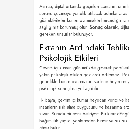
Ayrıca, dijital ortamda geçirilen zamanın sınırlı
sorunu çözmeye yönelik atılacak adımlar arası
gibi aktiviteler kumar oynamakta harcadığınız
sağlığınız korunmuş olur.
Sonuç olarak
, dij
gereken unsurlar bulunuyor.
Ekranın Ardındaki Tehli
Psikolojik Etkileri
Çevrim içi kumar, günümüzde giderek popülerl
yatan psikolojik etkileri göz ardı edilemez. Pe
genellikle kumar oynamanın sadece heyecan ver
psikolojik sonuçlara yol açabilir.
İlk başta, çevrim içi kumar heyecan verici ve 
insanların risk alma duygusunu ve kazanma arzus
sıvar. Burada bir soru beliriyor: Bu kısır döngü
bağımlılık yapıcı yönlerinden biridir ve sık sık
etmiş bulur.