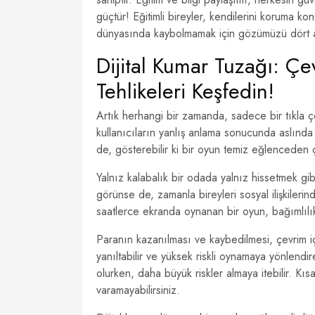
güçtür! Eğitimli bireyler, kendilerini koruma ko
dünyasında kaybolmamak için gözümüzü dört a
Dijital Kumar Tuzağı: Çe
Tehlikeleri Keşfedin!
Artık herhangi bir zamanda, sadece bir tıkla ç
kullanıcıların yanlış anlama sonucunda aslında
de, gösterebilir ki bir oyun temiz eğlenceden ç
Yalnız kalabalık bir odada yalnız hissetmek gib
görünse de, zamanla bireyleri sosyal ilişkilerind
saatlerce ekranda oynanan bir oyun, bağımlılık 
Paranın kazanılması ve kaybedilmesi, çevrim içi
yanıltabilir ve yüksek riskli oynamaya yönlendi
olurken, daha büyük riskler almaya itebilir. Kıs
varamayabilirsiniz.