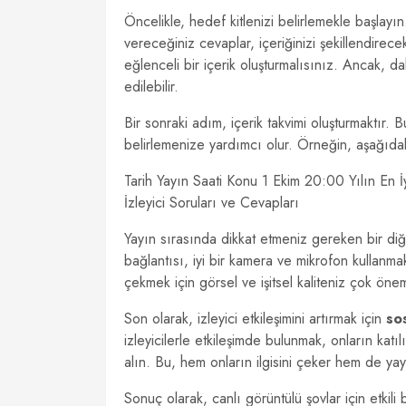
Öncelikle, hedef kitlenizi belirlemekle başlayın.
vereceğiniz cevaplar, içeriğinizi şekillendirec
eğlenceli bir içerik oluşturmalısınız. Ancak, dah
edilebilir.
Bir sonraki adım, içerik takvimi oluşturmaktır.
belirlemenize yardımcı olur. Örneğin, aşağıdaki g
Tarih Yayın Saati Konu 1 Ekim 20:00 Yılın En 
İzleyici Soruları ve Cevapları
Yayın sırasında dikkat etmeniz gereken bir di
bağlantısı, iyi bir kamera ve mikrofon kullanmak, 
çekmek için görsel ve işitsel kaliteniz çok öneml
Son olarak, izleyici etkileşimini artırmak için
so
izleyicilerle etkileşimde bulunmak, onların katılı
alın. Bu, hem onların ilgisini çeker hem de ya
Sonuç olarak, canlı görüntülü şovlar için etkili bi