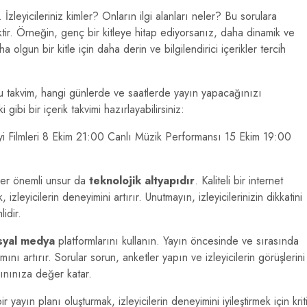
 İzleyicileriniz kimler? Onların ilgi alanları neler? Bu sorulara
ektir. Örneğin, genç bir kitleye hitap ediyorsanız, daha dinamik ve
a olgun bir kitle için daha derin ve bilgilendirici içerikler tercih
 Bu takvim, hangi günlerde ve saatlerde yayın yapacağınızı
ibi bir içerik takvimi hazırlayabilirsiniz:
İyi Filmleri 8 Ekim 21:00 Canlı Müzik Performansı 15 Ekim 19:00
ğer önemli unsur da
teknolojik altyapıdır
. Kaliteli bir internet
izleyicilerin deneyimini artırır. Unutmayın, izleyicilerinizin dikkatini
idir.
syal medya
platformlarını kullanın. Yayın öncesinde ve sırasında
mını artırır. Sorular sorun, anketler yapın ve izleyicilerin görüşlerini
yınınıza değer katar.
r yayın planı oluşturmak, izleyicilerin deneyimini iyileştirmek için krit