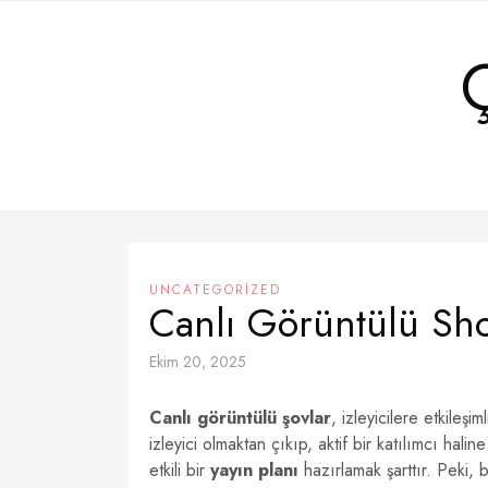
Skip
to
content
UNCATEGORIZED
Canlı Görüntülü Sho
Ekim 20, 2025
Canlı görüntülü şovlar
, izleyicilere etkileşi
izleyici olmaktan çıkıp, aktif bir katılımcı hal
etkili bir
yayın planı
hazırlamak şarttır. Peki, 