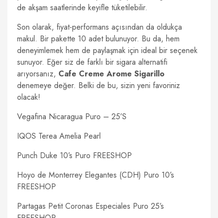
de akşam saatlerinde keyifle tüketilebilir.
Son olarak, fiyat-performans açısından da oldukça
makul. Bir pakette 10 adet bulunuyor. Bu da, hem
deneyimlemek hem de paylaşmak için ideal bir seçenek
sunuyor. Eğer siz de farklı bir sigara alternatifi
arıyorsanız,
Cafe Creme Arome Sigarillo
denemeye değer. Belki de bu, sizin yeni favoriniz
olacak!
Vegafina Nicaragua Puro – 25’S
IQOS Terea Amelia Pearl
Punch Duke 10’s Puro FREESHOP
Hoyo de Monterrey Elegantes (CDH) Puro 10’s
FREESHOP
Partagas Petit Coronas Especiales Puro 25’s
FREESHOP