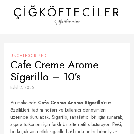
Skip
ÇIĞKÖFTECILER
to
content
Çiğköfteciler
UNCATEGORIZED
Cafe Creme Arome
Sigarillo – 10’s
Eylül 2, 2025
Bu makalede
Cafe Creme Arome Sigarillo
‘nun
özellikleri, tadım notları ve kullanıcı deneyimleri
üzerinde durulacak. Sigarillo, rahatlatıcı bir içim sunarak,
sigara tutkunları için farklı bir alternatif oluşturuyor. Peki,
bu küçük ama etkili sigarillo hakkında neler bilmeliyiz?