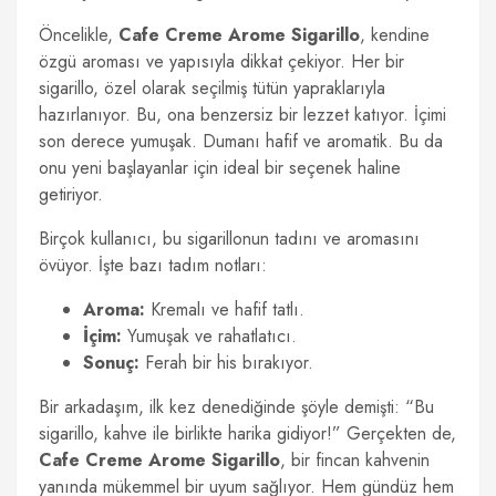
Öncelikle,
Cafe Creme Arome Sigarillo
, kendine
özgü aroması ve yapısıyla dikkat çekiyor. Her bir
sigarillo, özel olarak seçilmiş tütün yapraklarıyla
hazırlanıyor. Bu, ona benzersiz bir lezzet katıyor. İçimi
son derece yumuşak. Dumanı hafif ve aromatik. Bu da
onu yeni başlayanlar için ideal bir seçenek haline
getiriyor.
Birçok kullanıcı, bu sigarillonun tadını ve aromasını
övüyor. İşte bazı tadım notları:
Aroma:
Kremalı ve hafif tatlı.
İçim:
Yumuşak ve rahatlatıcı.
Sonuç:
Ferah bir his bırakıyor.
Bir arkadaşım, ilk kez denediğinde şöyle demişti: “Bu
sigarillo, kahve ile birlikte harika gidiyor!” Gerçekten de,
Cafe Creme Arome Sigarillo
, bir fincan kahvenin
yanında mükemmel bir uyum sağlıyor. Hem gündüz hem