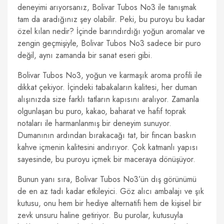
deneyimi arıyorsanız, Bolivar Tubos No3 ile tanışmak
tam da aradığınız şey olabilir. Peki, bu puroyu bu kadar
özel kılan nedir? İçinde barındırdığı yoğun aromalar ve
zengin geçmişiyle, Bolivar Tubos No3 sadece bir puro
değil, aynı zamanda bir sanat eseri gibi.
Bolivar Tubos No3, yoğun ve karmaşık aroma profili ile
dikkat çekiyor. İçindeki tabakaların kalitesi, her duman
alışınızda size farklı tatların kapısını aralıyor. Zamanla
olgunlaşan bu puro, kakao, baharat ve hafif toprak
notaları ile harmanlanmış bir deneyim sunuyor.
Dumanının ardından bırakacağı tat, bir fincan baskın
kahve içmenin kalitesini andırıyor. Çok katmanlı yapısı
sayesinde, bu puroyu içmek bir maceraya dönüşüyor.
Bunun yanı sıra, Bolivar Tubos No3’ün dış görünümü
de en az tadı kadar etkileyici. Göz alıcı ambalajı ve şık
kutusu, onu hem bir hediye alternatifi hem de kişisel bir
zevk unsuru haline getiriyor. Bu purolar, kutusuyla