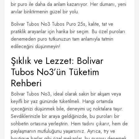
bir puro ile daha da anlam kazanıyor. Her dumanı, yeni
anılar biriktirmenin güzel bir yolu.
Bolivar Tubos No3 Tubos Puro 25s, kalite, tat ve
pratiklik arayanlar için harika bir seçim. Bu özel puroları
denemeden puro tutkunuzun tam anlamıyla tatmin
edileceğini düşünmeyin!
Şıklık ve Lezzet: Bolivar
Tubos No3’ün Tüketim
Rehberi
Bolivar Tubos No3, ideal olarak sakin bir akşam veya
keyifli bir yaz gününde tüketilmeli. Hangi ortamda
içeceğinizi düşünmek bile, deneyimi uç noktalara taşır.
Sevdiklerinizle bir araya geldiğinizde, bu puroları bir
sohbetin ortasına yerleştirin. Hem tadını çıkarır, hem de
paylaşmanın mutluluğunu yaşarsınız. Ayrıca, try ve
boutique barlar gibi özel mekanlar, bu puroyu denemek