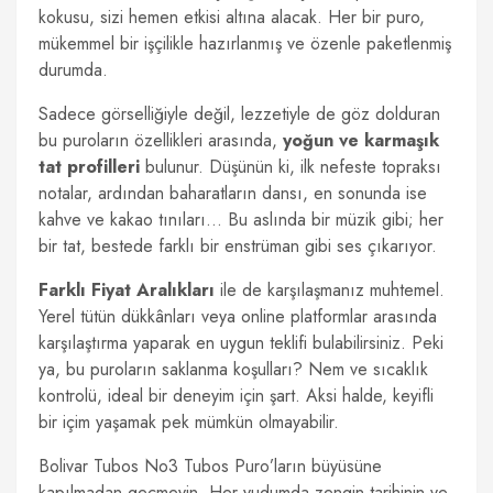
kokusu, sizi hemen etkisi altına alacak. Her bir puro,
mükemmel bir işçilikle hazırlanmış ve özenle paketlenmiş
durumda.
Sadece görselliğiyle değil, lezzetiyle de göz dolduran
bu puroların özellikleri arasında,
yoğun ve karmaşık
tat profilleri
bulunur. Düşünün ki, ilk nefeste topraksı
notalar, ardından baharatların dansı, en sonunda ise
kahve ve kakao tınıları… Bu aslında bir müzik gibi; her
bir tat, bestede farklı bir enstrüman gibi ses çıkarıyor.
Farklı Fiyat Aralıkları
ile de karşılaşmanız muhtemel.
Yerel tütün dükkânları veya online platformlar arasında
karşılaştırma yaparak en uygun teklifi bulabilirsiniz. Peki
ya, bu puroların saklanma koşulları? Nem ve sıcaklık
kontrolü, ideal bir deneyim için şart. Aksi halde, keyifli
bir içim yaşamak pek mümkün olmayabilir.
Bolivar Tubos No3 Tubos Puro’ların büyüsüne
kapılmadan geçmeyin. Her yudumda zengin tarihinin ve