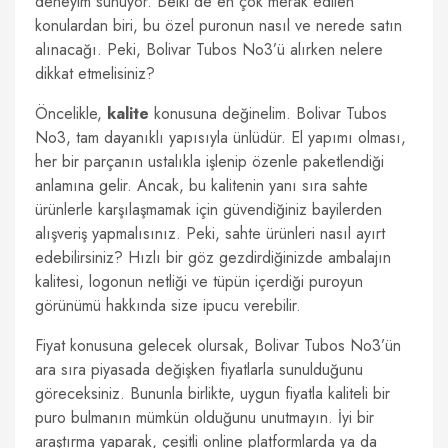
deneyim sunuyor. Belki de en çok merak edilen
konulardan biri, bu özel puronun nasıl ve nerede satın
alınacağı. Peki, Bolivar Tubos No3’ü alırken nelere
dikkat etmelisiniz?
Öncelikle,
kalite
konusuna değinelim. Bolivar Tubos
No3, tam dayanıklı yapısıyla ünlüdür. El yapımı olması,
her bir parçanın ustalıkla işlenip özenle paketlendiği
anlamına gelir. Ancak, bu kalitenin yanı sıra sahte
ürünlerle karşılaşmamak için güvendiğiniz bayilerden
alışveriş yapmalısınız. Peki, sahte ürünleri nasıl ayırt
edebilirsiniz? Hızlı bir göz gezdirdiğinizde ambalajın
kalitesi, logonun netliği ve tüpün içerdiği puroyun
görünümü hakkında size ipucu verebilir.
Fiyat konusuna gelecek olursak, Bolivar Tubos No3’ün
ara sıra piyasada değişken fiyatlarla sunulduğunu
göreceksiniz. Bununla birlikte, uygun fiyatla kaliteli bir
puro bulmanın mümkün olduğunu unutmayın. İyi bir
araştırma yaparak, çeşitli online platformlarda ya da