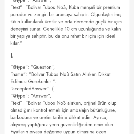
“@type”: “Answer”,
“text”: “Bolivar Tubos No3, Küba menşeli bir premium
purodur ve zengin bir aromaya sahiptir. Olgunlaştırılmış
tütün kullanılarak üretilir ve orta derecede güçlü bir içim
deneyimi sunar. Genellikle 10 cm uzunluğunda ve kalın
bir yapıya sahiptir, bu da onu rahat bir içim için ideal
kılar.”
},
“@type”: “Question”,
“name”: “Bolivar Tubos No3 Satın Alırken Dikkat
Edilmesi Gerekenler “,
“acceptedAnswer”: {
“@type”: “Answer”,
“text”: “Bolivar Tubos No3 alırken, orijinal ürün olup
olmadığını kontrol etmek için ambalajın bütünlüğüne,
barkoduna ve üretim tarihine dikkat edin. Ayrıca,
alışveriş yaptığınız yerin güvenilirliğinden emin olun.
Fiyatların piyasa değerine uygun olmasına özen