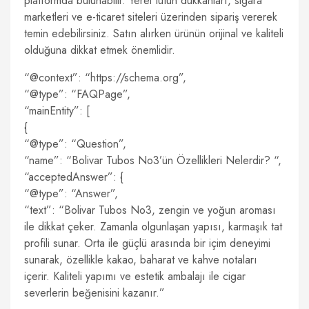
platformda bulunabilir. Yerel tütün dükkanları, sigara
marketleri ve e-ticaret siteleri üzerinden sipariş vererek
temin edebilirsiniz. Satın alırken ürünün orijinal ve kaliteli
olduğuna dikkat etmek önemlidir.
“@context”: “https://schema.org”,
“@type”: “FAQPage”,
“mainEntity”: [
{
“@type”: “Question”,
“name”: “Bolivar Tubos No3’ün Özellikleri Nelerdir? “,
“acceptedAnswer”: {
“@type”: “Answer”,
“text”: “Bolivar Tubos No3, zengin ve yoğun aroması
ile dikkat çeker. Zamanla olgunlaşan yapısı, karmaşık tat
profili sunar. Orta ile güçlü arasında bir içim deneyimi
sunarak, özellikle kakao, baharat ve kahve notaları
içerir. Kaliteli yapımı ve estetik ambalajı ile cigar
severlerin beğenisini kazanır.”