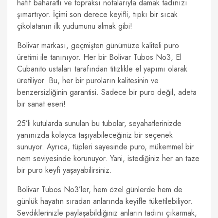
hafif baharatlı ve topraksı notalarıyla damak tadınızı
şımartıyor. İçimi son derece keyifli, tıpkı bir sıcak
çikolatanın ilk yudumunu almak gibi!
Bolivar markası, geçmişten günümüze kaliteli puro
üretimi ile tanınıyor. Her bir Bolivar Tubos No3, El
Cubanito ustaları tarafından titizlikle el yapımı olarak
üretiliyor. Bu, her bir puroların kalitesinin ve
benzersizliğinin garantisi. Sadece bir puro değil, adeta
bir sanat eseri!
25’li kutularda sunulan bu tubolar, seyahatlerinizde
yanınızda kolayca taşıyabileceğiniz bir seçenek
sunuyor. Ayrıca, tüpleri sayesinde puro, mükemmel bir
nem seviyesinde korunuyor. Yani, istediğiniz her an taze
bir puro keyfi yaşayabilirsiniz.
Bolivar Tubos No3’ler, hem özel günlerde hem de
günlük hayatın sıradan anlarında keyifle tüketilebiliyor.
Sevdiklerinizle paylaşabildiğiniz anların tadını çıkarmak,