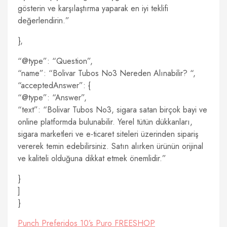
gösterin ve karşılaştırma yaparak en iyi teklifi
değerlendirin.”
},
“@type”: “Question”,
“name”: “Bolivar Tubos No3 Nereden Alınabilir? “,
“acceptedAnswer”: {
“@type”: “Answer”,
“text”: “Bolivar Tubos No3, sigara satan birçok bayi ve
online platformda bulunabilir. Yerel tütün dükkanları,
sigara marketleri ve e-ticaret siteleri üzerinden sipariş
vererek temin edebilirsiniz. Satın alırken ürünün orijinal
ve kaliteli olduğuna dikkat etmek önemlidir.”
}
]
}
Punch Preferidos 10’s Puro FREESHOP