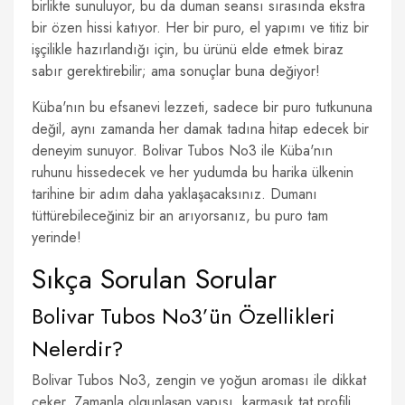
birlikte sunuluyor, bu da duman seansı sırasında ekstra
bir özen hissi katıyor. Her bir puro, el yapımı ve titiz bir
işçilikle hazırlandığı için, bu ürünü elde etmek biraz
sabır gerektirebilir; ama sonuçlar buna değiyor!
Küba'nın bu efsanevi lezzeti, sadece bir puro tutkununa
değil, aynı zamanda her damak tadına hitap edecek bir
deneyim sunuyor. Bolivar Tubos No3 ile Küba'nın
ruhunu hissedecek ve her yudumda bu harika ülkenin
tarihine bir adım daha yaklaşacaksınız. Dumanı
tüttürebileceğiniz bir an arıyorsanız, bu puro tam
yerinde!
Sıkça Sorulan Sorular
Bolivar Tubos No3’ün Özellikleri
Nelerdir?
Bolivar Tubos No3, zengin ve yoğun aroması ile dikkat
çeker. Zamanla olgunlaşan yapısı, karmaşık tat profili