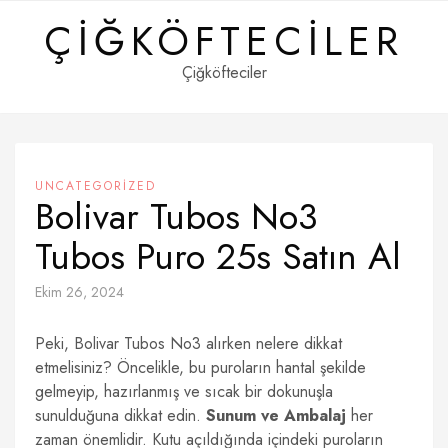
Skip
ÇIĞKÖFTECILER
to
content
Çiğköfteciler
UNCATEGORIZED
Bolivar Tubos No3
Tubos Puro 25s Satın Al
Ekim 26, 2024
Peki, Bolivar Tubos No3 alırken nelere dikkat
etmelisiniz? Öncelikle, bu puroların hantal şekilde
gelmeyip, hazırlanmış ve sıcak bir dokunuşla
sunulduğuna dikkat edin.
Sunum ve Ambalaj
her
zaman önemlidir. Kutu açıldığında içindeki puroların