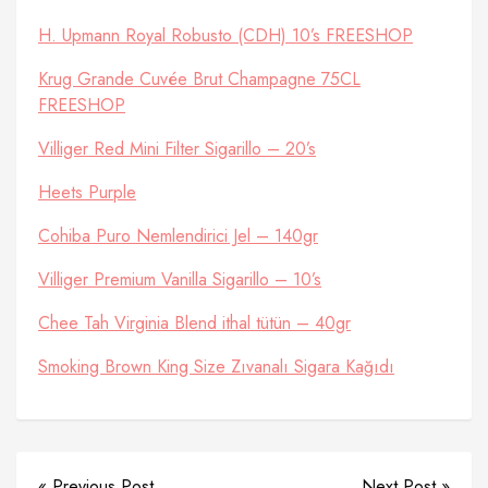
H. Upmann Royal Robusto (CDH) 10’s FREESHOP
Krug Grande Cuvée Brut Champagne 75CL
FREESHOP
Villiger Red Mini Filter Sigarillo – 20’s
Heets Purple
Cohiba Puro Nemlendirici Jel – 140gr
Villiger Premium Vanilla Sigarillo – 10’s
Chee Tah Virginia Blend ithal tütün – 40gr
Smoking Brown King Size Zıvanalı Sigara Kağıdı
« Previous Post
Next Post »