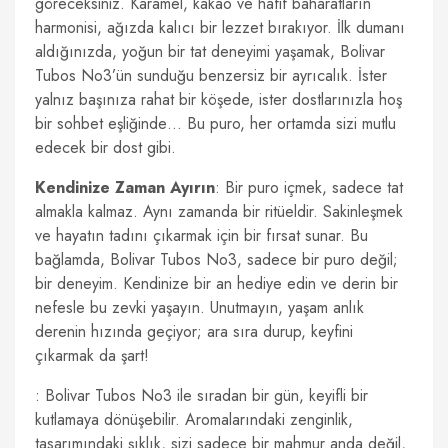
göreceksiniz. Karamel, kakao ve hafif baharatların
harmonisi, ağızda kalıcı bir lezzet bırakıyor. İlk dumanı
aldığınızda, yoğun bir tat deneyimi yaşamak, Bolivar
Tubos No3’ün sunduğu benzersiz bir ayrıcalık. İster
yalnız başınıza rahat bir köşede, ister dostlarınızla hoş
bir sohbet eşliğinde… Bu puro, her ortamda sizi mutlu
edecek bir dost gibi.
Kendinize Zaman Ayırın
: Bir puro içmek, sadece tat
almakla kalmaz. Aynı zamanda bir ritüeldir. Sakinleşmek
ve hayatın tadını çıkarmak için bir fırsat sunar. Bu
bağlamda, Bolivar Tubos No3, sadece bir puro değil;
bir deneyim. Kendinize bir an hediye edin ve derin bir
nefesle bu zevki yaşayın. Unutmayın, yaşam anlık
derenin hızında geçiyor; ara sıra durup, keyfini
çıkarmak da şart!
: Bolivar Tubos No3 ile sıradan bir gün, keyifli bir
kutlamaya dönüşebilir. Aromalarındaki zenginlik,
tasarımındaki şıklık, sizi sadece bir mahmur anda değil,