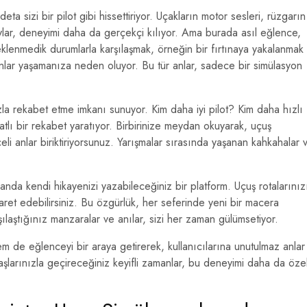
eta sizi bir pilot gibi hissettiriyor. Uçakların motor sesleri, rüzgarın
taylar, deneyimi daha da gerçekçi kılıyor. Ama burada asıl eğlence,
eklenmedik durumlarla karşılaşmak, örneğin bir fırtınaya yakalanmak
nlar yaşamanıza neden oluyor. Bu tür anlar, sadece bir simülasyon
zla rekabet etme imkanı sunuyor. Kim daha iyi pilot? Kim daha hızlı
atlı bir rekabet yaratıyor. Birbirinize meydan okuyarak, uçuş
eli anlar biriktiriyorsunuz. Yarışmalar sırasında yaşanan kahkahalar 
anda kendi hikayenizi yazabileceğiniz bir platform. Uçuş rotalarınız
iyaret edebilirsiniz. Bu özgürlük, her seferinde yeni bir macera
ılaştığınız manzaralar ve anılar, sizi her zaman gülümsetiyor.
em de eğlenceyi bir araya getirerek, kullanıcılarına unutulmaz anlar
larınızla geçireceğiniz keyifli zamanlar, bu deneyimi daha da öze