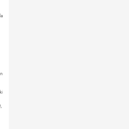
da
in
ki
t,