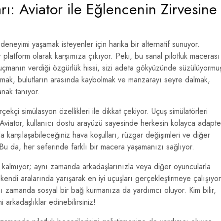
rı: Aviator ile Eğlencenin Zirvesine
eneyimi yaşamak isteyenler için harika bir alternatif sunuyor.
 platform olarak karşımıza çıkıyor. Peki, bu sanal pilotluk macerası
 uçmanın verdiği özgürlük hissi, sizi adeta gökyüzünde süzülüyormu
e almak, bulutların arasında kaybolmak ve manzarayı seyre dalmak,
anak tanıyor.
çekçi simülasyon özellikleri ile dikkat çekiyor. Uçuş simülatörleri
k Aviator, kullanıcı dostu arayüzü sayesinde herkesin kolayca adapte
 karşılaşabileceğiniz hava koşulları, rüzgar değişimleri ve diğer
or. Bu da, her seferinde farklı bir macera yaşamanızı sağlıyor.
 kalmıyor; aynı zamanda arkadaşlarınızla veya diğer oyuncularla
kendi aralarında yarışarak en iyi uçuşları gerçekleştirmeye çalışıyor
ı zamanda sosyal bir bağ kurmanıza da yardımcı oluyor. Kim bilir,
 arkadaşlıklar edinebilirsiniz!