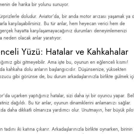
nmenin de harika bir yolunu sunuyor.
rprizlerle doludur. Aviator’da, bir anda motor arızası yaşamak ya 
rla karşılaşabilirsiniz. Bu tür anlar, hem heyecan verici hem de
 gerçek hayatta karşılaşamayacağınız durumları deneyimlemenizi
 neden olacak anlar yaratıyor.
nceli Yüzü: Hatalar ve Kahkahalar
ğımız gibi gitmeyebilir. Ama işte bu, oyunun en eğlenceli kısmı!
nda kahkaha dolu anların başlangıcıdır. Düşünsenize, yüksekten
bozucu gibi görünse de, bu durum arkadaşlarınızla birlikte gülmek iç
or'da uçarken yaptığınız hatalar, sizi daha iyi bir oyuncu yapar. Bel
iniz dağıldı. Bu tür anlar, oyunun dinamiklerini anlamanızı sağlar.
zda daha dikkatli olmanıza yardımcı olur. Unutmayın, her büyük pilo
adını iki katına çıkarır. Arkadaşlarınızla birlikte oynarken, birinin