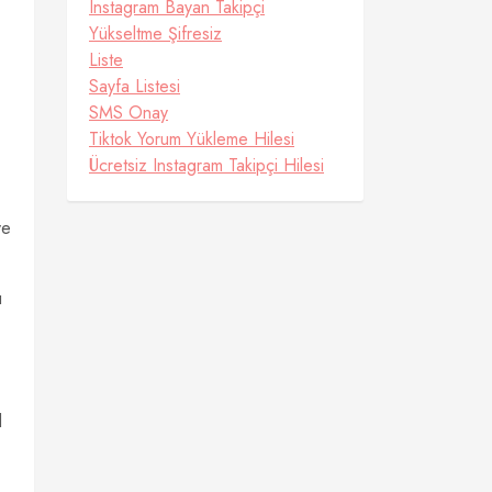
Instagram Bayan Takipçi
Yükseltme Şifresiz
Liste
Sayfa Listesi
SMS Onay
Tiktok Yorum Yükleme Hilesi
Ücretsiz Instagram Takipçi Hilesi
ve
ı
l