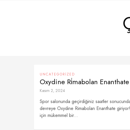
Skip
to
content
UNCATEGORIZED
Oxydine Ri̇mabolan Enanthate
Kasım 2, 2024
Spor salonunda geçirdiğiniz saatler sonucunda
devreye Oxydine Rimabolan Enanthate giriyor! 
için mükemmel bir...