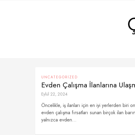
Skip
to
content
UNCATEGORIZED
Evden Çalışma İlanlarına Ulaşm
Eylül 22, 2024
Öncelikle, iş ilanları için en iyi yerlerden biri 
evden çalışma fırsatları sunan birçok ilan barın
yalnızca evden...